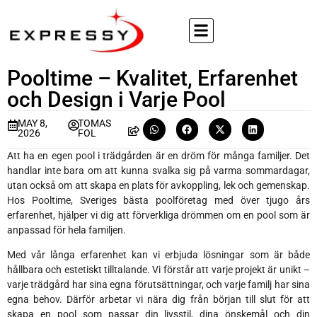
Pooltime – Kvalitet, Erfarenhet
och Design i Varje Pool
MAY 8,
TOMAS
2026
FOL
Att ha en egen pool i trädgården är en dröm för många familjer. Det
handlar inte bara om att kunna svalka sig på varma sommardagar,
utan också om att skapa en plats för avkoppling, lek och gemenskap.
Hos Pooltime, Sveriges bästa poolföretag med över tjugo års
erfarenhet, hjälper vi dig att förverkliga drömmen om en pool som är
anpassad för hela familjen.
Med vår långa erfarenhet kan vi erbjuda lösningar som är både
hållbara och estetiskt tilltalande. Vi förstår att varje projekt är unikt –
varje trädgård har sina egna förutsättningar, och varje familj har sina
egna behov. Därför arbetar vi nära dig från början till slut för att
skapa en pool som passar din livsstil, dina önskemål och din