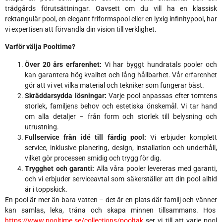
trädgårds förutsättningar. Oavsett om du vill ha en klassisk
rektangulär pool, en elegant friformspool eller en lyxig infinitypool, har
vi expertisen att förvandla din vision till verklighet.
Varför välja Pooltime?
Över 20 års erfarenhet:
Vi har byggt hundratals pooler och
kan garantera hög kvalitet och lång hållbarhet. Vår erfarenhet
gör att vi vet vilka material och tekniker som fungerar bäst.
Skräddarsydda lösningar:
Varje pool anpassas efter tomtens
storlek, familjens behov och estetiska önskemål. Vi tar hand
om alla detaljer – från form och storlek till belysning och
utrustning.
Fullservice från idé till färdig pool:
Vi erbjuder komplett
service, inklusive planering, design, installation och underhåll,
vilket gör processen smidig och trygg för dig.
Trygghet och garanti:
Alla våra pooler levereras med garanti,
och vi erbjuder serviceavtal som säkerställer att din pool alltid
är i toppskick.
En pool är mer än bara vatten – det är en plats där familj och vänner
kan samlas, leka, träna och skapa minnen tillsammans. Hos
https://www.pooltime.se/collections/pooltak
ser vi till att varje pool