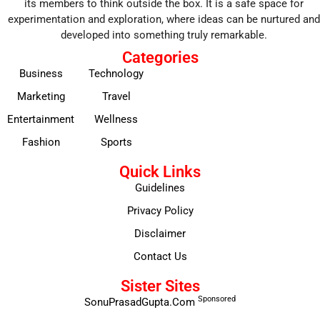
its members to think outside the box. It is a safe space for
experimentation and exploration, where ideas can be nurtured and
developed into something truly remarkable.
Categories
Business
Technology
Marketing
Travel
Entertainment
Wellness
Fashion
Sports
Quick Links
Guidelines
Privacy Policy
Disclaimer
Contact Us
Sister Sites
Sponsored
SonuPrasadGupta.Com