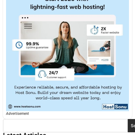
Advertisement
S