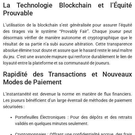
La Technologie Blockchain et l’Équité
Prouvable
L’utilisation de la blockchain s’est généralisée pour assurer l’équité
des tirages via le système “Provably Fair”. Chaque joueur peut
désormais vérifier de manière autonome et cryptographique que le
résultat de sa partie n’a subi aucune altération. Cette transparence
absolue élimine tout doute et assure que le hasard reste le seul maître
du jeu. C’est une avancée majeure qui renforce durablement le lien de
loyauté entre la plateforme et sa communauté de joueurs.
Rapidité des Transactions et Nouveaux
Modes de Paiement
L’instantanéité est devenue la norme en matière de flux financiers.
Les joueurs bénéficient d’un large éventail de méthodes de paiement
sécurisées :
Portefeuilles Électroniques : Pour des dépôts et des retraits
validés en quelques minutes seulement.
Cryptomonnaies : Offrant une confidentialité accrue, des frais