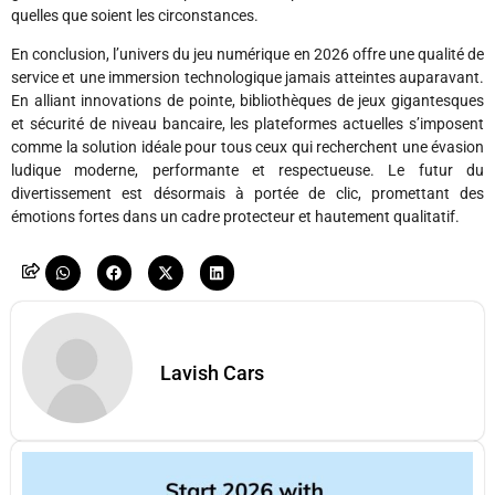
quelles que soient les circonstances.
En conclusion, l’univers du jeu numérique en 2026 offre une qualité de
service et une immersion technologique jamais atteintes auparavant.
En alliant innovations de pointe, bibliothèques de jeux gigantesques
et sécurité de niveau bancaire, les plateformes actuelles s’imposent
comme la solution idéale pour tous ceux qui recherchent une évasion
ludique moderne, performante et respectueuse. Le futur du
divertissement est désormais à portée de clic, promettant des
émotions fortes dans un cadre protecteur et hautement qualitatif.
Lavish Cars