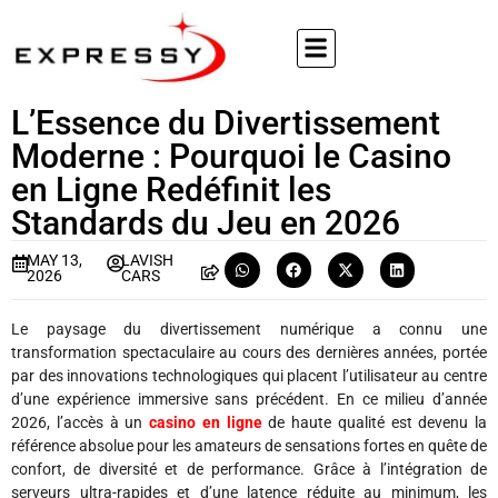
L’Essence du Divertissement
Moderne : Pourquoi le Casino
en Ligne Redéfinit les
Standards du Jeu en 2026
MAY 13,
LAVISH
2026
CARS
Le paysage du divertissement numérique a connu une
transformation spectaculaire au cours des dernières années, portée
par des innovations technologiques qui placent l’utilisateur au centre
d’une expérience immersive sans précédent. En ce milieu d’année
2026, l’accès à un
casino en ligne
de haute qualité est devenu la
référence absolue pour les amateurs de sensations fortes en quête de
confort, de diversité et de performance. Grâce à l’intégration de
serveurs ultra-rapides et d’une latence réduite au minimum, les