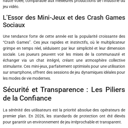
haute volée, comparable aux meilleures productions de l’industrie du
jeu vidéo.
L’Essor des Mini-Jeux et des Crash Games
Sociaux
Une tendance forte de cette année est la popularité croissante des
“Crash Games”. Ces jeux rapides et instinctifs, où le multiplicateur
grimpe en temps réel, séduisent par leur simplicité et leur dimension
sociale. Les joueurs peuvent voir les mises de la communauté et
échanger via un chat intégré, créant une atmosphère collective
stimulante. Ces mini-jeux, parfaitement optimisés pour une utilisation
sur smartphone, offrent des sessions de jeu dynamiques idéales pour
les modes de vie modernes.
Sécurité et Transparence : Les Piliers
de la Confiance
La sérénité des utilisateurs est la priorité absolue des opérateurs de
premier plan. En 2026, les standards de protection ont été élevés
pour garantir un environnement de jeu irréprochable et transparent.