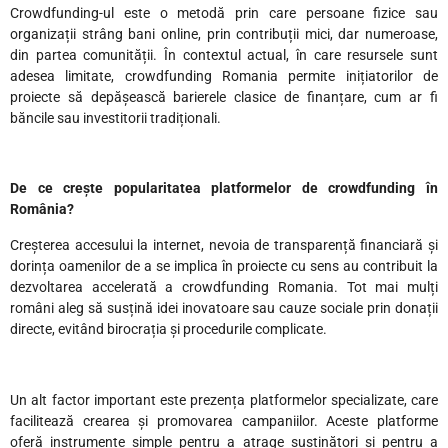
Crowdfunding-ul este o metodă prin care persoane fizice sau
organizații strâng bani online, prin contribuții mici, dar numeroase,
din partea comunității. În contextul actual, în care resursele sunt
adesea limitate, crowdfunding Romania permite inițiatorilor de
proiecte să depășească barierele clasice de finanțare, cum ar fi
băncile sau investitorii tradiționali.
De ce crește popularitatea platformelor de crowdfunding în
România?
Creșterea accesului la internet, nevoia de transparență financiară și
dorința oamenilor de a se implica în proiecte cu sens au contribuit la
dezvoltarea accelerată a crowdfunding Romania. Tot mai mulți
români aleg să susțină idei inovatoare sau cauze sociale prin donații
directe, evitând birocrația și procedurile complicate.
Un alt factor important este prezența platformelor specializate, care
facilitează crearea și promovarea campaniilor. Aceste platforme
oferă instrumente simple pentru a atrage susținători și pentru a