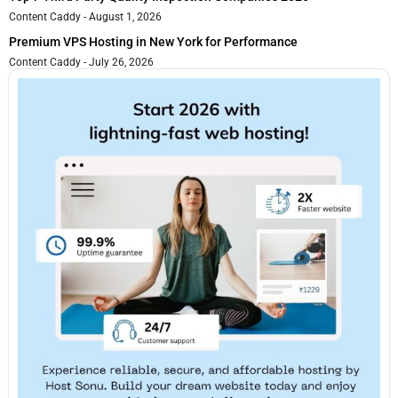
Content Caddy
August 1, 2026
Premium VPS Hosting in New York for Performance
Content Caddy
July 26, 2026