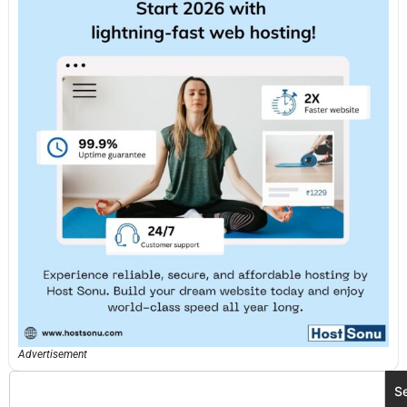
Advertisement
S