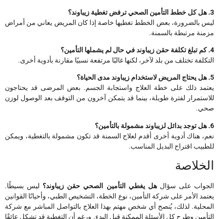
3. هل كل خطط التأمين الصحي ترفض تغطية زيباوند؟
ليس بالضرورة، بعض الخطط تغطيها خاصة إذا كان المريض يعاني من أمراض
مزمنة مرتبطة بالسمنة.
4. كم تبلغ تكلفة حقن زيباوند في حال لم يشملها التأمين؟
التكلفة تختلف من بلد لآخر، لكنها غالبًا مرتفعة نسبيًا مقارنة بأدوية أخرى.
5. هل يحتاج المريض لاستخدام زيباوند مدى الحياة؟
يعتمد ذلك على خطة العلاج واستجابة الجسم. بعض المرضى قد يحتاجون
للاستمرار لفترة طويلة، بينما قد يتمكن آخرون من التوقف بعد الوصول لوزن
صحي.
6. هل توجد بدائل لزيباوند مشمولة بالتأمين؟
نعم، هناك أدوية أخرى أقدم لعلاج السمنة قد تكون مشمولة بالتغطية، ويمكن
للطبيب اقتراح البديل المناسب.
الخلاصة
الجواب على سؤال
هل يغطي التأمين الصحي حقن زيباوند؟
ليس بسيطًا.
يعتمد الأمر على شركة التأمين، نوع الخطة، التشخيص الطبي، وأحيانًا القوانين
المحلية. لذلك، يُنصح أي شخص مهتم بهذا العلاج بالتواصل المباشر مع شركة
التأمين وطرح كل الأسئلة الممكنة قبل البدء. ورغم أن التغطية قد تشكل عائقًا