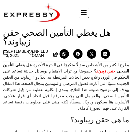
هل يغطي التأمين الصحي حقن
زيباوند؟
SEPTEMBER
ENFIELD
3, 2025
OMAN
يطرح الكثير من الأشخاص سؤالًا متكررًا في الفترة الأخيرة:
هل يغطي التأمين
الصحي
حقن زيبوند
؟
خصوصًا مع تزايد الاهتمام بوسائل حديثة تساعد على
التحكم في الوزن وعلاج بعض الحالات المرتبطة به. يعدّ دواء زيباوند من الحقن
الجديدة نسبيًا التي أثارت فضول المرضى والمهتمين بمجال الصحة. هذا المقال
يهدف إلى توضيح طبيعة هذا العلاج، ومدى إمكانية تغطيته من قِبل شركات
التأمين الصحي، والعوامل التي يجب معرفتها قبل اتخاذ أي قرار علاجي.
الأسلوب هنا سيكون ودودًا، بسيطًا، لكنه مبني على معلومات دقيقة تساعد
القارئ على فهم الصورة كاملة.
ما هي حقن زيباوند؟
تُعتبر
حقن زيباوند
من العلاجات الحديثة الموجهة للأشخاص الذين يعانون من