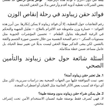
بعض الشركات تغطية أدوية أقدم وأرخص بدلًا من الحقن الحديثة.
فوائد حقن زيباوند في رحلة إنقاص الوزن
رغم النقاشات حول التغطية، إلا أن فوائد زيباوند لا يمكن إنكارها. من أبرز هذه
الفوائد: – خسارة وزن ملحوظة عند الالتزام بالعلاج. – تقليل الشهية والتحكم
في الرغبة المفرطة بتناول الطعام. – تحسين المؤشرات الحيوية مثل
مستويات السكر. – دعم الصحة النفسية من خلال تحسين صورة الجسم والثقة
بالنفس. لكن يبقى التذكير مهمًا: الحقن ليست بديلًا عن تغيير نمط الحياة، بل
عامل مساعد ضمن خطة متكاملة.
أسئلة شائعة حول حقن زيباوند والتأمين
الصحي
1. هل تعتبر حقن زيباوند آمنة؟
نعم، تمت الموافقة عليها من الجهات الصحية بعد دراسات سريرية، لكن مثل
أي دواء قد تُسبب بعض الآثار الجانبية مثل الغثيان أو اضطراب المعدة.
2. هل يمكن شراء حقن زيباوند بدون وصفة طبية؟
لا، فهي تُصرف فقط بوصفة طبية لضمان الاستخدام الآمن تحت إشراف
مختص.