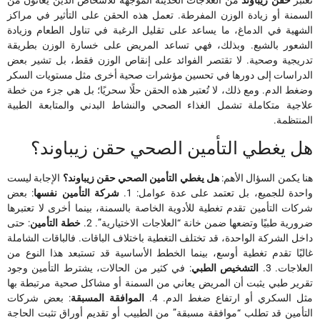
السمنة أو زيادة الوزن المفرطة. تعمل هذه الحقن على التأثير في مراكز
الشهية في الدماغ، ما يساعد على تقليل الرغبة في تناول الطعام وزيادة
الشعور بالشبع. وبذلك، فهي تساعد المريض على خسارة الوزن بطريقة
تدريجية وصحية. لا تقتصر الفوائد على إنقاص الوزن فقط، بل تشير بعض
الدراسات إلى دورها في تحسين مؤشرات صحية أخرى مثل مستويات السكر
وضغط الدم. ومع ذلك، لا تُعتبر هذه الحقن حلًا سحريًا؛ بل هي جزء من خطة
علاجية متكاملة تشمل الغذاء الصحي والنشاط البدني والمتابعة الطبية
المنتظمة.
هل يغطي التأمين الصحي حقن زيباوند؟
هنا يكمن السؤال الأهم:
هل يغطي التأمين الصحي حقن زيباوند؟
الإجابة ليست
واحدة للجميع، بل تعتمد على عدة عوامل: 1.
شركة التأمين نفسها
: بعض
شركات التأمين تقدم تغطية للأدوية الخاصة بالسمنة، بينما أخرى لا تعتبرها
ضرورية طبيًا وتضعها ضمن خانة “العلاجات الاختيارية”. 2.
خطة التأمين
: حتى
داخل الشركة الواحدة، قد تختلف التغطية باختلاف الباقات. فالباقات الشاملة
غالبًا تقدم تغطية أوسع، بينما الخطط الأساسية قد تستبعد هذا النوع من
العلاجات. 3.
التشخيص الطبي
: في كثير من الحالات، يشترط التأمين وجود
تقرير طبي يثبت أن المريض يعاني من السمنة أو مشاكل صحية مرتبطة بها
مثل السكري أو ارتفاع ضغط الدم. 4.
الموافقة المسبقة
: بعض شركات
التأمين قد تطلب “موافقة مسبقة” من الطبيب أو تقديم أوراق تثبت الحاجة