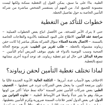
الطبية. بناءً على ما سبق، يمكن القول إن التغطية ممكنة ولكنها ليست
مضمونة للجميع. لذا، من المهم أن يستفسر الشخص مباشرة من شركة
التأمين الخاصة به حول تفاصيل الخطة.
خطوات للتأكد من التغطية
حتى لا يترك الأمر للصدفة، من الأفضل اتباع بعض الخطوات العملية: –
مراجعة عقد التأمين
: الاطلاع على البنود المتعلقة بالأدوية والعلاجات الخاصة
بالسمنة. –
الاتصال بخدمة العملاء
: سؤال الشركة بشكل مباشر إذا كانت حقن
زيباوند مشمولة بالخطة. –
طلب تقرير من الطبيب
: تقرير يوضح الحالة
الصحية وسبب التوصية بالدواء قد يقوي موقف المريض أمام التأمين. –
معرفة البدائل
: في حال لم تتم تغطية زيباوند، قد توجد أدوية أخرى مشابهة
تتمتع بالتغطية.
لماذا تختلف تغطية التأمين لحقن زيباوند؟
الاختلاف يعود لأسباب عدة، أبرزها: –
التكلفة العالية
: الأدوية الجديدة غالبًا ما
تكون مرتفعة الثمن، ما يجعل بعض الشركات تتردد في تغطيتها. –
التصنيف
الطبي
: بعض شركات التأمين تعتبر السمنة “حالة نمط حياة” أكثر من كونها
مرضًا، وهو ما يثير جدلًا واسعًا في الأوساط الطبية. –
تفاوت القوانين بين
الدول
: في بعض الدول تُعتبر علاجات السمنة ضرورية ويُلزم التأمين بتغطيتها،
بينما في دول أخرى لا توجد هذه الإلزامية. –
توافر بدائل أرخص
: قد تُفضل