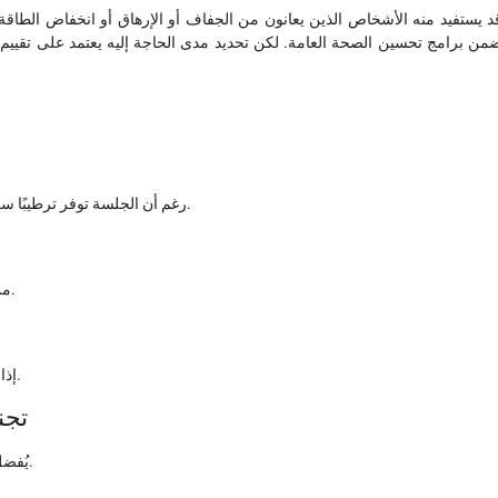
د يستفيد منه الأشخاص الذين يعانون من الجفاف أو الإرهاق أو انخفاض الطاقة
من برامج تحسين الصحة العامة. لكن تحديد مدى الحاجة إليه يعتمد على تقييم
رغم أن الجلسة توفر ترطيبًا سريعًا، إلا أن شرب الماء يظل ضروريًا للحفاظ على التوازن العام.
من المهم إخبار المختص بأي أعراض أو حالات صحية قبل الجلسة.
إذا شعر الشخص بإرهاق بعد الجلسة، يُفضل أخذ قسط من الراحة.
تجن
يُفضل إعطاء الجسم وقتًا بسيطًا للتكيف قبل العودة للنشاط المكثف.