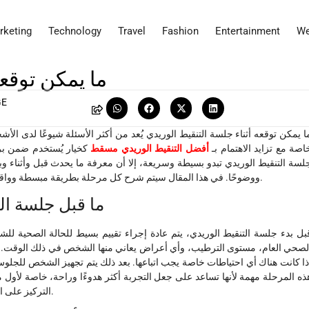
rketing
Technology
Travel
Fashion
Entertainment
We
ما يمكن توقعه
GE
ا يمكن توقعه أثناء جلسة التنقيط الوريدي يُعد من أكثر الأسئلة شيوعًا لدى الأ
اصة مع تزايد الاهتمام بـ
أفضل التنقيط الوريدي مسقط
كخيار يُستخدم ضمن بر
لسة التنقيط الوريدي تبدو بسيطة وسريعة، إلا أن معرفة ما يحدث قبل وأثناء وب
ووضوحًا. في هذا المقال سيتم شرح كل مرحلة بطريقة مبسطة وواقعية تساعد القارئ على فهم ما يمكن توقعه دون مبالغة أو تعقيد.
ما قبل جلسة ال
بل بدء جلسة التنقيط الوريدي، يتم عادة إجراء تقييم بسيط للحالة الصحية لل
لصحي العام، مستوى الترطيب، وأي أعراض يعاني منها الشخص في ذلك الوقت. هذا
ذا كانت هناك أي احتياطات خاصة يجب اتباعها. بعد ذلك يتم تجهيز الشخص للجل
ذه المرحلة مهمة لأنها تساعد على جعل التجربة أكثر هدوءًا وراحة، خاصة لأول م
التركيز على التحضير الجيد جزءًا أساسيًا من جودة الخدمة وتجربة المستخدم.