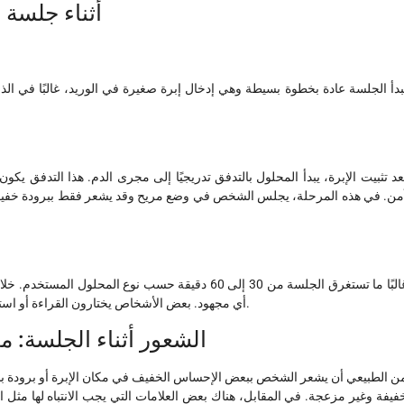
أثناء جلسة ا
بدأ الجلسة عادة بخطوة بسيطة وهي إدخال إبرة صغيرة في الوريد، غالبًا في ال
عد تثبيت الإبرة، يبدأ المحلول بالتدفق تدريجيًا إلى مجرى الدم. هذا التدفق
من. في هذه المرحلة، يجلس الشخص في وضع مريح وقد يشعر فقط ببرودة خفيفة
غالبًا ما تستغرق الجلسة من 30 إلى 60 دقيقة حسب نوع 
أي مجهود. بعض الأشخاص يختارون القراءة أو استخدام الهاتف، بينما يفضل آخرون إغلاق أعينهم والاسترخاء التام.
الشعور أثناء الجلسة: م
ن الطبيعي أن يشعر الشخص ببعض الإحساس الخفيف في مكان الإبرة أو برودة بسي
فيفة وغير مزعجة. في المقابل، هناك بعض العلامات التي يجب الانتباه لها مثل ا