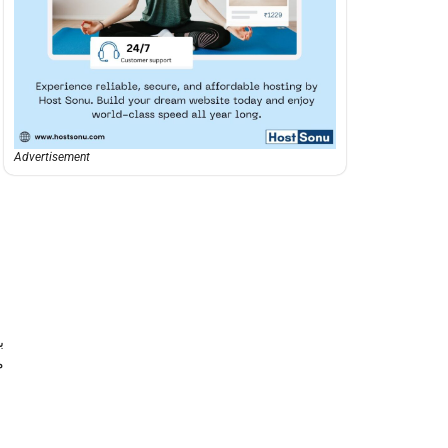
Advertisement
ب
م