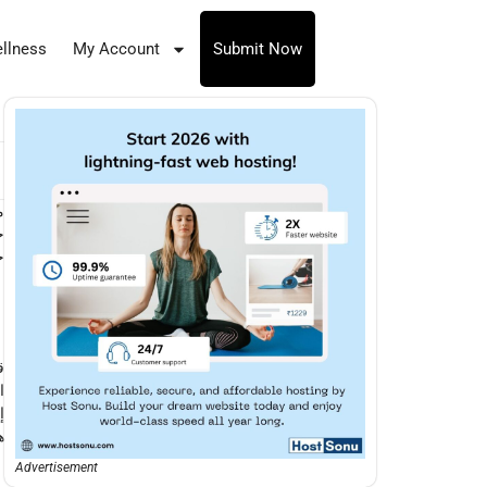
llness
My Account
Submit Now
م
خ
ج
ق
ا
إ
ه
Advertisement