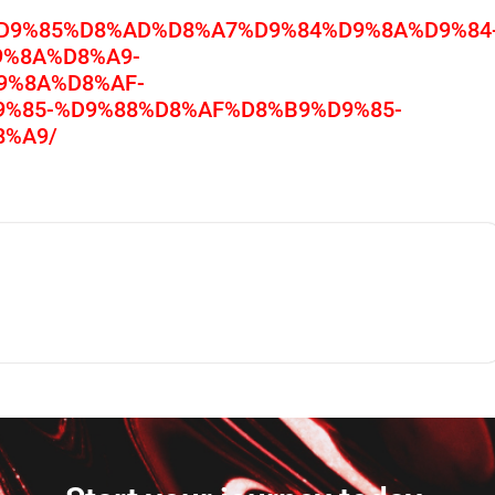
.in/%D9%85%D8%AD%D8%A7%D9%84%D9%8A%D9%84
%8A%D8%A9-
9%8A%D8%AF-
%85-%D9%88%D8%AF%D8%B9%D9%85-
8%A9/