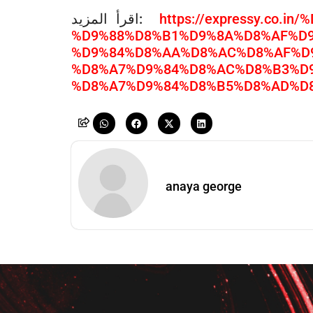
https://expressy.co
اقرأ المزيد:
%D9%88%D8%B1%D9%8A%D8%AF%D9
%D9%84%D8%AA%D8%AC%D8%AF%D
%D8%A7%D9%84%D8%AC%D8%B3%D9
%D8%A7%D9%84%D8%B5%D8%AD%D
anaya george