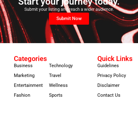
Start your journey today.
Submit your listing and reach a wider audience.
Submit Now
Categories
Quick Links
Business
Technology
Guidelines
Marketing
Travel
Privacy Policy
Entertainment
Wellness
Disclaimer
Fashion
Sports
Contact Us