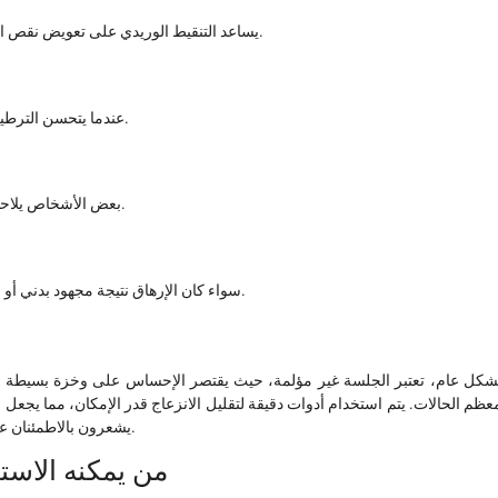
يساعد التنقيط الوريدي على تعويض نقص السوائل بشكل سريع، مما ينعكس على شعور الجسم بالانتعاش.
عندما يتحسن الترطيب، قد يشعر الشخص بزيادة في النشاط وتقليل الشعور بالتعب.
بعض الأشخاص يلاحظون تحسنًا في التركيز نتيجة تحسن توازن السوائل في الجسم.
سواء كان الإرهاق نتيجة مجهود بدني أو قلة نوم، قد يساعد التنقيط الوريدي على تسريع الشعور بالراحة.
شكل عام، تعتبر الجلسة غير مؤلمة، حيث يقتصر الإحساس على وخزة بسيطة عند
عظم الحالات. يتم استخدام أدوات دقيقة لتقليل الانزعاج قدر الإمكان، مما يجعل 
يشعرون بالاطمئنان عند التفكير في أفضل التنقيط الوريدي مسقط كخيار صحي داعم.
من يمكنه الاست