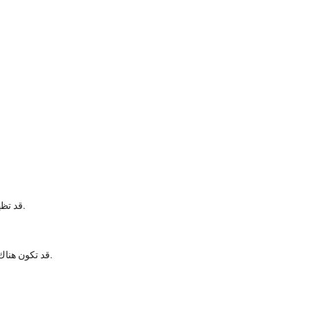
قد تظهر النتائج بشكل فوري عند البعض أو تدريجيًا حسب حالة الجسم.
قد تكون هناك آثار بسيطة مثل احمرار موضعي خفيف، وغالبًا ما تكون مؤقتة.