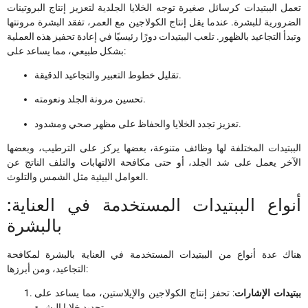
تعمل الببتيدات كرسائل صغيرة توجه الخلايا الجلدية لتعزيز إنتاج البروتينات
الضرورية للبشرة. عندما يقل إنتاج الكولاجين مع العمر، تفقد البشرة مرونتها
وتبدأ التجاعيد بالظهور. تلعب الببتيدات دورًا رئيسيًا في إعادة تحفيز هذه العملية
بشكل طبيعي، مما يساعد على:
تقليل خطوط التعبير والتجاعيد الدقيقة.
تحسين مرونة الجلد ونعومته.
تعزيز تجدد الخلايا والحفاظ على مظهر صحي ومشدود.
الببتيدات المختلفة لها وظائف متنوعة، بعضها يركز على الترطيب، وبعضها
الآخر يعمل على شد الجلد، أو حتى مكافحة الالتهابات والتلف الناتج عن
العوامل البيئية مثل الشمس والتلوث.
:أنواع الببتيدات المستخدمة في العناية
بالبشرة
هناك عدة أنواع من الببتيدات المستخدمة في العناية بالبشرة لمكافحة
التجاعيد، ومن أبرزها:
ببتيدات الإشارات
: تحفز إنتاج الكولاجين والإيلاستين، مما يساعد على
تجديد خلايا البشرة.