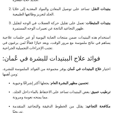
ببتيدات النقل
: تساعد على توصيل المعادن والمواد المغذية إلى خلايا
الجلد لتعزيز وظائفها الطبيعية.
ببتيدات المثبطات
: تعمل على تقليل حركة العضلات في الوجه لتقليل
ظهور التجاعيد الناتجة عن تعبيرات الوجه المستمرة.
استخدام هذه الببتيدات ضمن منتجات العناية اليومية أو عبر جلسات علاجية
يساهم في نتائج ملموسة مع مرور الوقت، ويعد خيارًا فعالًا لمن يرغبون في
تجنب الإجراءات التجميلية الجراحية.
:فوائد علاج الببتيدات للبشرة في عُمان
اختيار
علاج الببتيدات في عُمان
يوفر مجموعة من الفوائد الملموسة للبشرة،
ومن أهمها:
: يجعلها أكثر إشراقًا وحيوية.
تحسين مظهر البشرة العام
ترطيب عميق
: بعض الببتيدات تساعد على الاحتفاظ بالماء داخل الجلد،
مما يمنحه نعومة ومرونة.
مكافحة التجاعيد
: يقلل من الخطوط الدقيقة والتجاعيد المتقدمة
تدريجيًا.