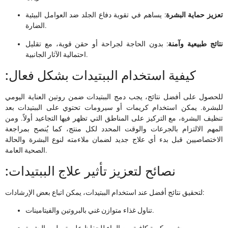
تعزيز حماية البشرة
: يساهم في تقوية دفاع الجلد ضد العوامل البيئية
الضارة.
نتائج طبيعية وآمنة
: بدون الحاجة لجراحة أو حقن قوية، مع تقليل
احتمالية الآثار الجانبية.
:كيفية استخدام الببتيدات بشكل فعال
للحصول على أفضل نتائج، يجب دمج الببتيدات ضمن روتين العناية اليومي
للبشرة. يمكن استخدام كريمات أو سيرومات تحتوي على الببتيدات بعد
تنظيف البشرة، مع التركيز على المناطق التي تظهر فيها التجاعيد أولاً. ومن
المهم الالتزام بالجرعات والوقت المحدد لكل منتج، كما يُنصح بمراجعة
الاختصاصيين قبل بدء أي علاج جديد لضمان ملاءمته لنوع البشرة والحالة
الصحية العامة.
:نصائح لتعزيز تأثير علاج الببتيدات
لتحقيق نتائج أفضل عند استخدام الببتيدات، يمكن اتباع بعض الإرشادات:
تناول غذاء متوازن غني بالبروتين والفيتامينات.