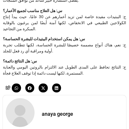
يُفضل استشارة خبير للتأكد من توافق المنتجات.
س: هل العلاج مناسب لجميع الأعمار؟
ج: الببتيدات مفيدة خاصة لمن تزيد أعمارهم عن 30 عامًا، حيث يبدأ إنتاج
الكولاجين الطبيعي في الانخفاض، لكنها آمنة أيضًا لمن يرغبون بالوقاية
المبكرة من التجاعيد.
س: هل يمكن استخدام الببتيدات للبشرة الحساسة؟
ج: نعم، هناك أنواع مصممة خصيصًا للبشرة الحساسة، لكنها تتطلب تجربة
أولية ومراقبة أي رد فعل للجلد.
س: هل النتائج دائمة؟
ج: النتائج تحافظ على المدى الطويل عند الالتزام بالروتين اليومي والعناية
المستمرة، لكنها ليست دائمة إذا توقف العلاج فجأة.
anaya george