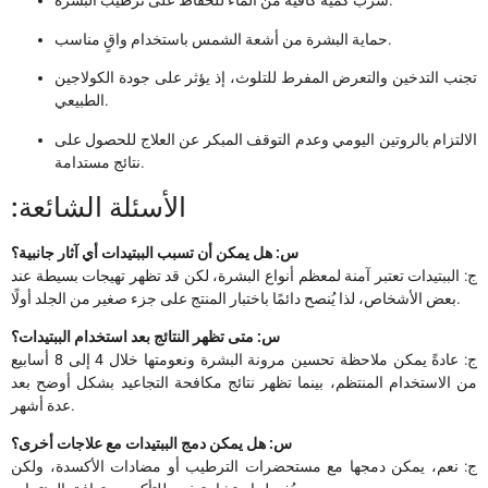
شرب كمية كافية من الماء للحفاظ على ترطيب البشرة.
حماية البشرة من أشعة الشمس باستخدام واقٍ مناسب.
تجنب التدخين والتعرض المفرط للتلوث، إذ يؤثر على جودة الكولاجين
الطبيعي.
الالتزام بالروتين اليومي وعدم التوقف المبكر عن العلاج للحصول على
نتائج مستدامة.
:الأسئلة الشائعة
س: هل يمكن أن تسبب الببتيدات أي آثار جانبية؟
ج: الببتيدات تعتبر آمنة لمعظم أنواع البشرة، لكن قد تظهر تهيجات بسيطة عند
بعض الأشخاص، لذا يُنصح دائمًا باختبار المنتج على جزء صغير من الجلد أولًا.
س: متى تظهر النتائج بعد استخدام الببتيدات؟
ج: عادةً يمكن ملاحظة تحسين مرونة البشرة ونعومتها خلال 4 إلى 8 أسابيع
من الاستخدام المنتظم، بينما تظهر نتائج مكافحة التجاعيد بشكل أوضح بعد
عدة أشهر.
س: هل يمكن دمج الببتيدات مع علاجات أخرى؟
ج: نعم، يمكن دمجها مع مستحضرات الترطيب أو مضادات الأكسدة، ولكن