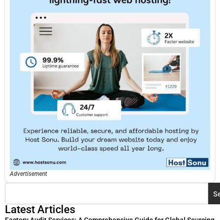
Advertisement
S
Latest Articles