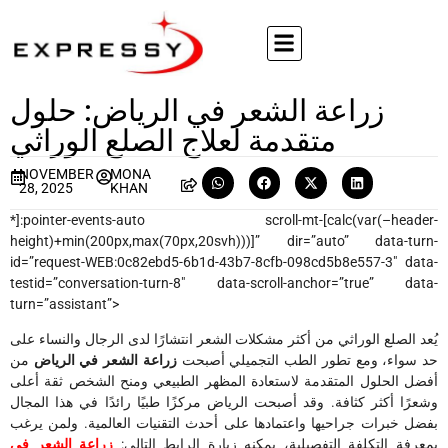
زراعة الشعر في الرياض: حلول
متقدمة لعلاج الصلع الوراثي
NOVEMBER
MONA
28, 2025
KHAN
*]:pointer-events-auto scroll-mt-[calc(var(–header-
height)+min(200px,max(70px,20svh)))]” dir=”auto” data-turn-
id=”request-WEB:0c82ebd5-6b1d-43b7-8cfb-098cd5b8e557-3″ data-
testid=”conversation-turn-8″ data-scroll-anchor=”true” data-
turn=”assistant”>
يُعد الصلع الوراثي من أكثر مشكلات الشعر انتشارًا لدى الرجال والنساء على
حد سواء، ومع تطور الطب التجميلي أصبحت
زراعة الشعر في الرياض
من
أفضل الحلول المتقدمة لاستعادة المظهر الطبيعي ومنح الشخص ثقة أعلى
وشعرًا أكثر كثافة. وقد أصبحت الرياض مركزًا طبيًا رائدًا في هذا المجال
بفضل خبرات جراحيها واعتمادها على أحدث التقنيات العالمية. ولمن يرغب
بمعرفة التكلفة التفصيلية، يمكنه زيارة الرابط التالي:
زراعة الشعر في