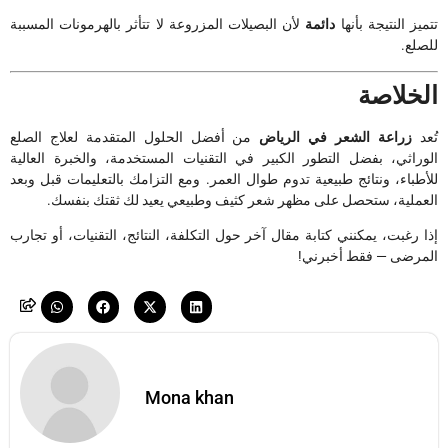
تتميز النتيجة بأنها
دائمة
لأن البصيلات المزروعة لا تتأثر بالهرمونات المسببة
للصلع.
الخلاصة
تُعد
زراعة الشعر في الرياض
من أفضل الحلول المتقدمة لعلاج الصلع
الوراثي، بفضل التطور الكبير في التقنيات المستخدمة، والخبرة العالية
للأطباء، ونتائج طبيعية تدوم طوال العمر. ومع التزامك بالتعليمات قبل وبعد
العملية، ستحصل على مظهر شعر كثيف وطبيعي يعيد لك ثقتك بنفسك.
إذا رغبت، يمكنني كتابة مقال آخر حول التكلفة، النتائج، التقنيات، أو تجارب
المرضى — فقط أخبرني!
Mona khan