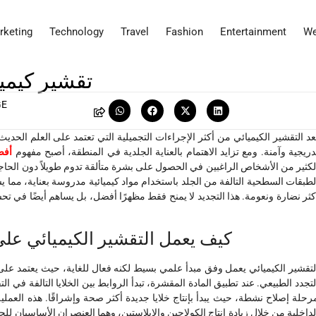
rketing
Technology
Travel
Fashion
Entertainment
We
تقشير كيميا
GE
ُعد التقشير الكيميائي من أكثر الإجراءات التجميلية التي تعتمد على العلم الح
دريجية وآمنة. ومع تزايد الاهتمام بالعناية الجلدية في المنطقة، أصبح مفهوم
أفض
لكثير من الأشخاص الراغبين في الحصول على بشرة متألقة تدوم طويلاً دون الحاجة 
لطبقات السطحية التالفة من الجلد باستخدام مواد كيميائية مدروسة بعناية، مما ي
كثر نضارة ونعومة. هذا التجديد لا يمنح فقط مظهرًا أفضل، بل يساهم أيضًا في تح
كيف يعمل التقشير الكيميائي على
لتقشير الكيميائي يعمل وفق مبدأ علمي بسيط لكنه فعال للغاية، حيث يعتمد على إز
لتجدد الطبيعي. عند تطبيق المادة المقشرة، تبدأ الروابط بين الخلايا التالفة في ا
رحلة إصلاح نشطة، حيث يبدأ بإنتاج خلايا جديدة أكثر صحة وإشراقًا. هذه العملي
لداخلية من خلال زيادة إنتاج الكولاجين والإيلاستين، وهما العنصران الأساسيان ل