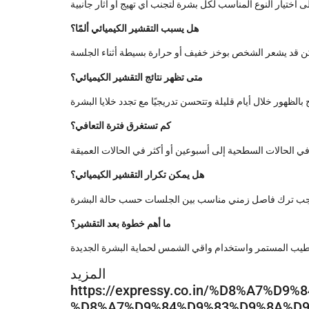
هل يسبب التقشير الكيميائي ألمًا؟
متى تظهر نتائج التقشير الكيميائي؟
كم تستغرق فترة التعافي؟
هل يمكن تكرار التقشير الكيميائي؟
ما أهم خطوة بعد التقشير؟
مزيد:
https://expressy.co.in/%D8%A7%
%D8%A7%D9%84%D9%83%D9%8A%D9