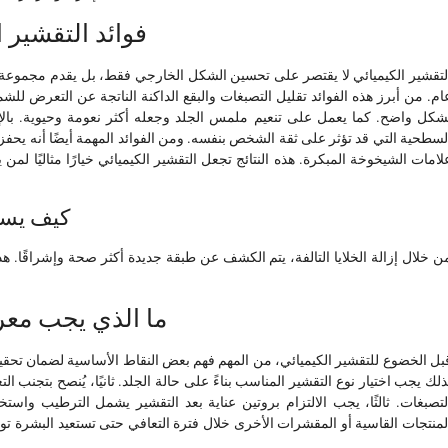
فوائد التقشير ا
لتقشير الكيميائي لا يقتصر على تحسين الشكل الخارجي فقط، بل يقدم مجموعة
ام. من أبرز هذه الفوائد تقليل التصبغات والبقع الداكنة الناتجة عن التعرض لل
شكل واضح. كما يعمل على تنعيم ملمس الجلد وجعله أكثر نعومة وحيوية. بالإ
لسطحية التي قد تؤثر على ثقة الشخص بنفسه. ومن الفوائد المهمة أيضًا أنه يحفز 
لامات الشيخوخة المبكرة. هذه النتائج تجعل التقشير الكيميائي خيارًا مثاليًا ل
كيف يسا
ن خلال إزالة الخلايا التالفة، يتم الكشف عن طبقة جديدة أكثر صحة وإشراقًا. 
ما الذي يجب معرف
بل الخضوع للتقشير الكيميائي، من المهم فهم بعض النقاط الأساسية لضمان تحقيق
ذلك يجب اختيار نوع التقشير المناسب بناءً على حالة الجلد. ثانيًا، يُنصح بتجنب 
لتصبغات. ثالثًا، يجب الالتزام بروتين عناية بعد التقشير يشمل الترطيب و
لمنتجات القاسية أو المقشرات الأخرى خلال فترة التعافي حتى تستعيد البشرة تواز