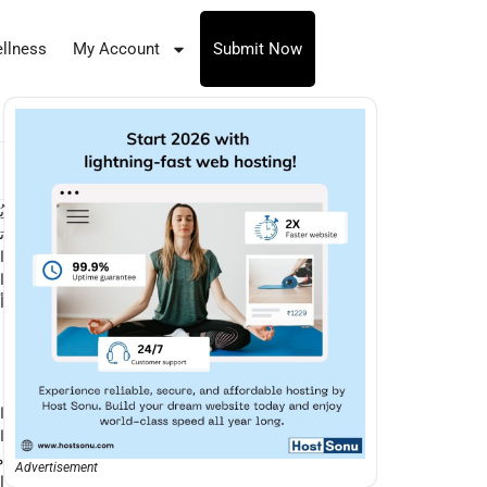
llness
My Account
Submit Now
ي
ت
ا
ا
أ
ا
ا
م
Advertisement
ا