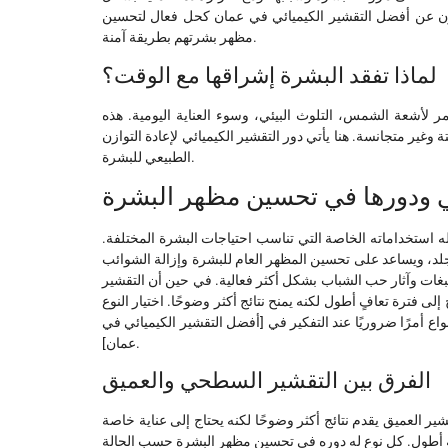
ون عن أفضل التقشير الكيميائي في عمان كحل فعال لتحسين
مظهر بشرتهم بطريقة آمنة.
لماذا تفقد البشرة إشراقها مع الوقت؟
 لأشعة الشمس، التلوث البيئي، وسوء العناية اليومية. هذه
 وغير متجانسة. هنا يأتي دور التقشير الكيميائي لإعادة التوازن
الطبيعي للبشرة.
ئي ودورها في تحسين مظهر البشرة
له استخداماته الخاصة التي تناسب احتياجات البشرة المختلفة.
لد، ويساعد على تحسين المظهر العام للبشرة وإزالة الشوائب
بغات وآثار حب الشباب بشكل أكثر فعالية. في حين أن التقشير
إلى فترة تعافٍ أطول لكنه يمنح نتائج أكثر وضوحًا. اختيار النوع
اع أمرًا ضروريًا عند التفكير في [أفضل التقشير الكيميائي في
عمان].
الفرق بين التقشير السطحي والعميق
قشير العميق يقدم نتائج أكثر وضوحًا لكنه يحتاج إلى عناية خاصة