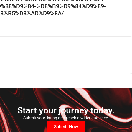
%88%D9%84-%D8%B9%D9%84%D9%89-
8%B5%D8%AD%D9%8A/
Start your journey today.
Submit your listing and reach a wider audience.
Submit Now