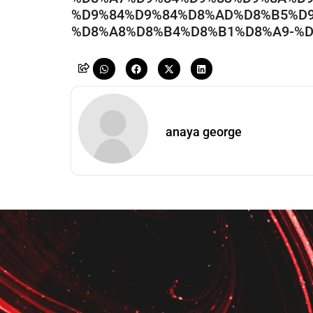
%D9%84%D9%84%D8%AD%D8%B5%D9
%D8%A8%D8%B4%D8%B1%D8%A9-%D
anaya george