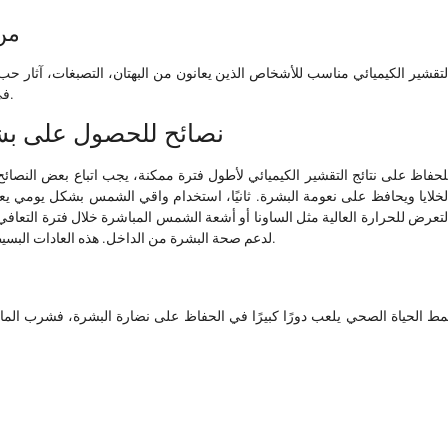
من 
لتقشير الكيميائي مناسب للأشخاص الذين يعانون من البهتان، التصبغات، آثار حب ا
في حالات الالتهابات الجلدية النشطة أو البشرة شديدة الحساسية.
نصائح للحصول على بشرة
لحفاظ على نتائج التقشير الكيميائي لأطول فترة ممكنة، يجب اتباع بعض النصائح
لخلايا ويحافظ على نعومة البشرة. ثانيًا، استخدام واقي الشمس بشكل يومي يعتب
لتعرض للحرارة العالية مثل الساونا أو أشعة الشمس المباشرة خلال فترة التعافي.
لدعم صحة البشرة من الداخل. هذه العادات البسيطة تساعد على تعزيز نتائج التقشير وتحقيق إشراقة تدوم طويلاً.
مط الحياة الصحي يلعب دورًا كبيرًا في الحفاظ على نضارة البشرة، فشرب الماء ب