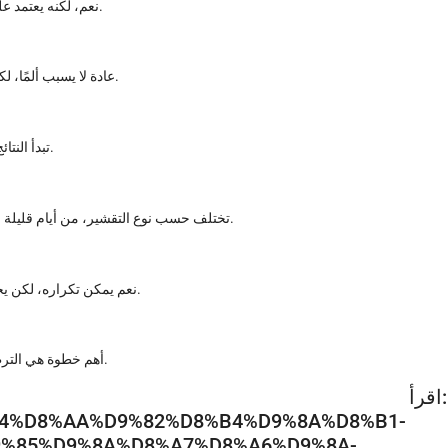
نعم، لكنه يعتمد على اختيار النوع المناسب لكل بشرة لتجنب أي تهيج أو آثار جانبية.
عادة لا يسبب ألمًا، لكن قد يشعر الشخص بوخز خفيف أو حرارة بسيطة أثناء الجلسة.
تبدأ النتائج بالظهور خلال أيام قليلة وتتحسن تدريجيًا مع تجدد خلايا البشرة.
تختلف حسب نوع التقشير، من أيام قليلة في الحالات السطحية إلى أسبوعين أو أكثر في الحالات العميقة.
نعم يمكن تكراره، لكن يجب ترك فاصل زمني مناسب بين الجلسات حسب حالة البشرة.
أهم خطوة هي الترطيب المستمر واستخدام واقي الشمس لحماية البشرة الجديدة.
اقرأ ال
D9%84%D8%AA%D9%82%D8%B4%D9%8A%D8%B1-
%85%D9%8A%D8%A7%D8%A6%D9%8A-