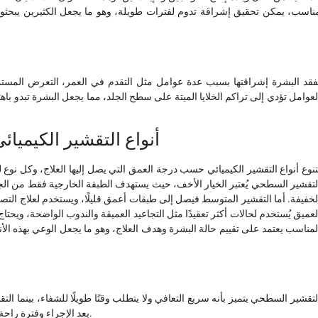
ناسب، يمكن تحقيق إشراقة تدوم لفترات طويلة، وهو ما يجعل الكثيرين يبحث
فقد البشرة إشراقتها بسبب عدة عوامل مثل التقدم في العمر، التعرض المستمر
لعوامل تؤدي إلى تراكم الخلايا الميتة على سطح الجلد، مما يجعل البشرة تبدو باهتة
أنواع التقشير الكيميا
تنوع أنواع التقشير الكيميائي حسب درجة العمق التي يصل إليها العلاج، وكل نوع 
لتقشير السطحي يُعتبر الخيار الأخف، حيث يستهدف الطبقة الخارجية فقط من الج
لخفيفة. أما التقشير المتوسط فيصل إلى طبقات أعمق قليلًا، ويستخدم لعلاج التص
لعميق يُستخدم لحالات أكثر تعقيدًا مثل التجاعيد العميقة والندوب الواضحة، ويحتاج 
لمناسب يعتمد على تقييم حالة البشرة وهدف العلاج، وهو ما يجعل الوعي بهذه الأنو
لتقشير السطحي يتميز بأنه سريع التعافي ولا يتطلب وقتًا طويلًا للشفاء، بينما الت
بعد الإجراء وفترة راحة أطول. كل نوع له دوره في تحسين مظهر البشرة حسب الحالة.