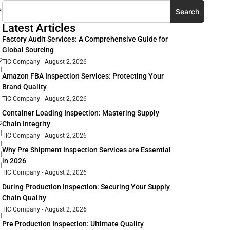
م
Search
Latest Articles
Factory Audit Services: A Comprehensive Guide for
Global Sourcing
ت
TIC Company
August 2, 2026
ا
Amazon FBA Inspection Services: Protecting Your
Brand Quality
TIC Company
August 2, 2026
Container Loading Inspection: Mastering Supply
ت
Chain Integrity
ا
TIC Company
August 2, 2026
ا
Why Pre Shipment Inspection Services are Essential
ا
in 2026
ا
TIC Company
August 2, 2026
During Production Inspection: Securing Your Supply
Chain Quality
TIC Company
August 2, 2026
ا
Pre Production Inspection: Ultimate Quality