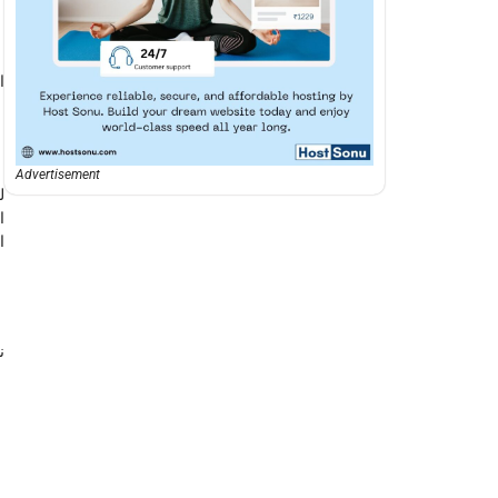
ا
Advertisement
ل
ا
ا
ن