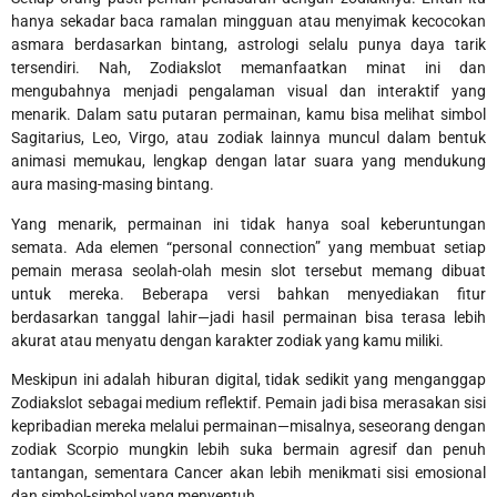
hanya sekadar baca ramalan mingguan atau menyimak kecocokan
asmara berdasarkan bintang, astrologi selalu punya daya tarik
tersendiri. Nah, Zodiakslot memanfaatkan minat ini dan
mengubahnya menjadi pengalaman visual dan interaktif yang
menarik. Dalam satu putaran permainan, kamu bisa melihat simbol
Sagitarius, Leo, Virgo, atau zodiak lainnya muncul dalam bentuk
animasi memukau, lengkap dengan latar suara yang mendukung
aura masing-masing bintang.
Yang menarik, permainan ini tidak hanya soal keberuntungan
semata. Ada elemen “personal connection” yang membuat setiap
pemain merasa seolah-olah mesin slot tersebut memang dibuat
untuk mereka. Beberapa versi bahkan menyediakan fitur
berdasarkan tanggal lahir—jadi hasil permainan bisa terasa lebih
akurat atau menyatu dengan karakter zodiak yang kamu miliki.
Meskipun ini adalah hiburan digital, tidak sedikit yang menganggap
Zodiakslot sebagai medium reflektif. Pemain jadi bisa merasakan sisi
kepribadian mereka melalui permainan—misalnya, seseorang dengan
zodiak Scorpio mungkin lebih suka bermain agresif dan penuh
tantangan, sementara Cancer akan lebih menikmati sisi emosional
dan simbol-simbol yang menyentuh.