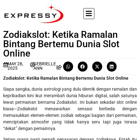
Zodiakslot: Ketika Ramalan
Bintang Bertemu Dunia Slot
Online
MAY 28,
GEBRIELLE
2025
ANN
Zodiakslot: Ketika Ramalan Bintang Bertemu Dunia Slot Online
Siapa sangka, dunia astrologi yang dulu identik dengan ramalan dan
kepribadian kini ikut merambah dunia hiburan digital, salah satunya
lewat permainan bernama Zodiakslot. Ini bukan sekadar slot online
biasa—Zodiakslot menawarkan sensasi berbeda dengan
memasukkan elemen-elemen zodiak sebagai bagian dari permainan,
menciptakan atmosfer yang tidak hanya seru tapi juga terasa
“dekat” dengan pemainnya.
Setiap orang pasti pernah penasaran dengan zodiaknya. Entah itu