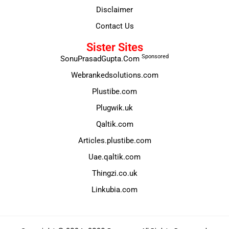
Disclaimer
Contact Us
Sister Sites
Sponsored
SonuPrasadGupta.Com
Webrankedsolutions.com
Plustibe.com
Plugwik.uk
Qaltik.com
Articles.plustibe.com
Uae.qaltik.com
Thingzi.co.uk
Linkubia.com