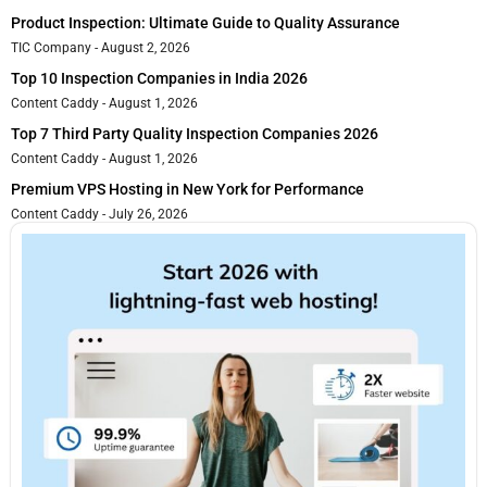
Product Inspection: Ultimate Guide to Quality Assurance
TIC Company
August 2, 2026
Top 10 Inspection Companies in India 2026
Content Caddy
August 1, 2026
Top 7 Third Party Quality Inspection Companies 2026
Content Caddy
August 1, 2026
Premium VPS Hosting in New York for Performance
Content Caddy
July 26, 2026