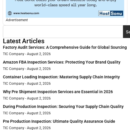
Advertisement
S
Latest Articles
Factory Audit Services: A Comprehensive Guide for Global Sourcing
TIC Company
August 2, 2026
Amazon FBA Inspection Services: Protecting Your Brand Quality
TIC Company
August 2, 2026
Container Loading Inspection: Mastering Supply Chain Integrity
TIC Company
August 2, 2026
Why Pre Shipment Inspection Services are Essential in 2026
TIC Company
August 2, 2026
During Production Inspection: Securing Your Supply Chain Quality
TIC Company
August 2, 2026
Pre Production Inspection: Ultimate Quality Assurance Guide
TIC Company
August 2, 2026