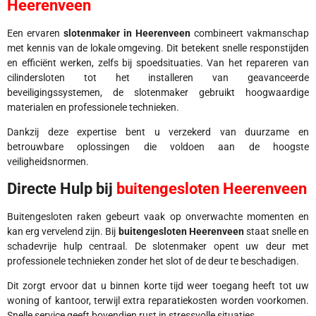
Heerenveen
Een ervaren
slotenmaker in Heerenveen
combineert vakmanschap
met kennis van de lokale omgeving. Dit betekent snelle responstijden
en efficiënt werken, zelfs bij spoedsituaties. Van het repareren van
cilindersloten tot het installeren van geavanceerde
beveiligingssystemen, de slotenmaker gebruikt hoogwaardige
materialen en professionele technieken.
Dankzij deze expertise bent u verzekerd van duurzame en
betrouwbare oplossingen die voldoen aan de hoogste
veiligheidsnormen.
Directe Hulp bij
buitengesloten Heerenveen
Buitengesloten raken gebeurt vaak op onverwachte momenten en
kan erg vervelend zijn. Bij
buitengesloten Heerenveen
staat snelle en
schadevrije hulp centraal. De slotenmaker opent uw deur met
professionele technieken zonder het slot of de deur te beschadigen.
Dit zorgt ervoor dat u binnen korte tijd weer toegang heeft tot uw
woning of kantoor, terwijl extra reparatiekosten worden voorkomen.
Snelle service geeft bovendien rust in stressvolle situaties.