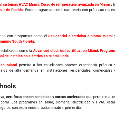
 en sistemas HVAC Miami
,
Curso de refrigeración avanzada en Miami
y l
sur de Florida
. Estos programas combinan teoría con prácticas reales
cidad con programas como el
Residential electrician diploma Miami
training South Florida
.
pecializados como la
Advanced electrical certification Miami
,
Program
nal de instalación eléctrica en Miami-Dade
.
s en Miami
permite a los estudiantes obtener experiencia práctica 
bajos de alta demanda en instalaciones residenciales, comerciales 
chools
iva, certificaciones reconocidas y cursos acelerados
que permiten a lo
aboral. Los programas en salud, plomería, electricidad y HVAC está
uros, con experiencia práctica desde el primer día.