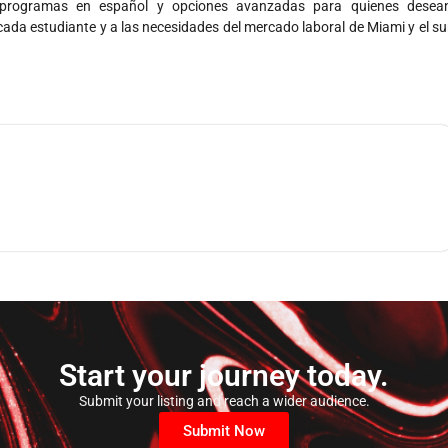
e, programas en español y opciones avanzadas para quienes desea
da estudiante y a las necesidades del mercado laboral de Miami y el su
Start your journey today.
Submit your listing and reach a wider audience.
Submit Now