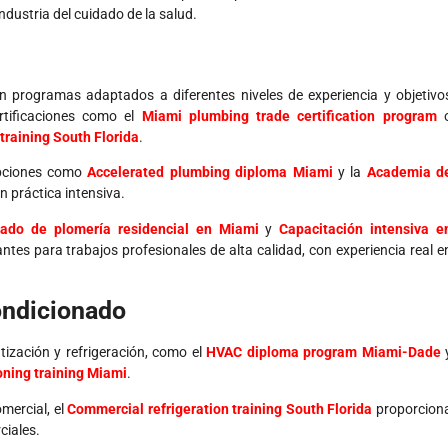
industria del cuidado de la salud.
on programas adaptados a diferentes niveles de experiencia y objetivo
tificaciones como el
Miami plumbing trade certification program
training South Florida
.
opciones como
Accelerated plumbing diploma Miami
y la
Academia d
n práctica intensiva.
ado de plomería residencial en Miami
y
Capacitación intensiva e
ntes para trabajos profesionales de alta calidad, con experiencia real e
ondicionado
ización y refrigeración, como el
HVAC diploma program Miami-Dade
oning training Miami
.
mercial, el
Commercial refrigeration training South Florida
proporcion
ciales.