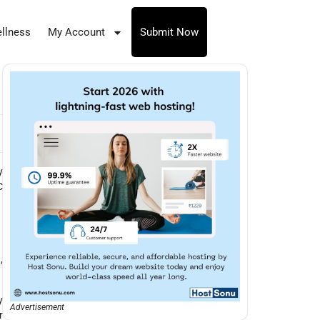
llness
My Account
Submit Now
y
C
i
,
y
Advertisement
r