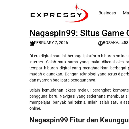
Business
Ma
Nagaspin99: Situs Game 
FEBRUARY 7, 2026
BOSAKAJ 458
Di era digital saat ini, berbagai platform hiburan o
internet. Salah satu nama yang mulai dikenal oleh
tempat hiburan digital yang menghadirkan berbagai 
mudah digunakan. Dengan teknologi yang terus diperb
dan nyaman bagi para penggunanya.
Selain kemudahan akses melalui perangkat kompute
pengguna baru. Navigasi yang sederhana membuat si
mempelajari banyak hal teknis. Inilah salah satu al
online.
Nagaspin99 Fitur dan Keunggu