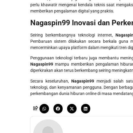
perlu khawatir mengenai kendala teknis saat mengak
memberikan pengalaman digital yang praktis.
Nagaspin99 Inovasi dan Perk
Seiring berkembangnya teknologi internet,
Nagaspi
Pembaruan sistem dilakukan secara berkala guna m
mencerminkan upaya platform dalam mengikuti tren digi
Penggunaan teknologi terbaru juga membantu meningk
Nagaspin99
mampu memberikan pengalaman hiburan dig
diperkirakan akan terus berkembang seiring meningkatn
Secara keseluruhan,
Nagaspin99
menjadi salah sat
teknologi, dan kenyamanan pengguna. Dengan berbagai f
perkembangan dunia hiburan online di masa mendatan