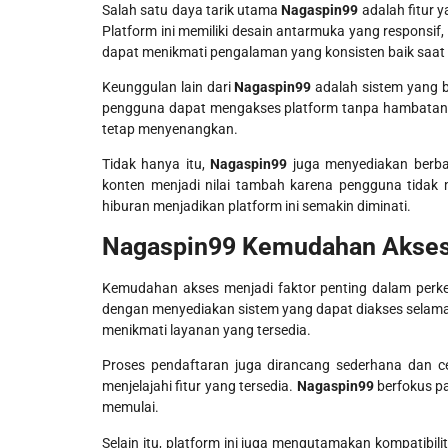
Salah satu daya tarik utama
Nagaspin99
adalah fitur 
Platform ini memiliki desain antarmuka yang responsi
dapat menikmati pengalaman yang konsisten baik saa
Keunggulan lain dari
Nagaspin99
adalah sistem yang b
pengguna dapat mengakses platform tanpa hambatan ber
tetap menyenangkan.
Tidak hanya itu,
Nagaspin99
juga menyediakan berbaga
konten menjadi nilai tambah karena pengguna tidak
hiburan menjadikan platform ini semakin diminati.
Nagaspin99 Kemudahan Akses
Kemudahan akses menjadi faktor penting dalam perk
dengan menyediakan sistem yang dapat diakses selama 
menikmati layanan yang tersedia.
Proses pendaftaran juga dirancang sederhana dan 
menjelajahi fitur yang tersedia.
Nagaspin99
berfokus pa
memulai.
Selain itu, platform ini juga mengutamakan kompatibi