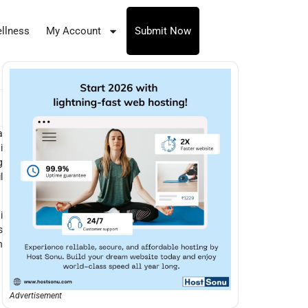
llness
My Account
Submit Now
a
i
g
l
i
s
n
Advertisement