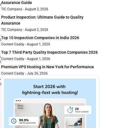
Assurance Guide
m
TIC Company
August 2, 2026
Product Inspection: Ultimate Guide to Quality
Assurance
TIC Company
August 2, 2026
.
Top 10 Inspection Companies in India 2026
i
Content Caddy
August 1, 2026
Top 7 Third Party Quality Inspection Companies 2026
,
Content Caddy
August 1, 2026
i
Premium VPS Hosting in New York for Performance
Content Caddy
July 26, 2026
,
i