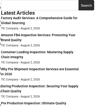
.
Search
a
Latest Articles
Factory Audit Services: A Comprehensive Guide for
,
Global Sourcing
r
TIC Company
August 2, 2026
Amazon FBA Inspection Services: Protecting Your
i
Brand Quality
i
TIC Company
August 2, 2026
Container Loading Inspection: Mastering Supply
Chain Integrity
TIC Company
August 2, 2026
t
Why Pre Shipment Inspection Services are Essential
k
in 2026
TIC Company
August 2, 2026
During Production Inspection: Securing Your Supply
i
Chain Quality
k
TIC Company
August 2, 2026
Pre Production Inspection: Ultimate Quality
k