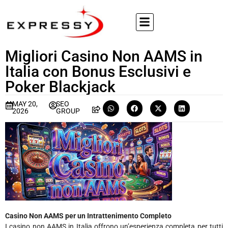
Migliori Casino Non AAMS in
Italia con Bonus Esclusivi e
Poker Blackjack
MAY 20,
SEO
2026
GROUP
Casino Non AAMS per un Intrattenimento Completo
I casino non AAMS in Italia offrono un’esperienza completa per tutti