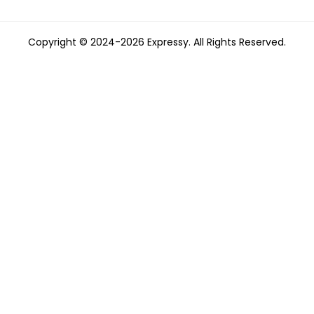
Copyright © 2024-2026 Expressy. All Rights Reserved.