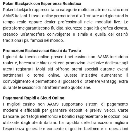
Poker Blackjack con Esperienza Realistica
Poker blackjack rappresentano categorie molto amate nei casino non
AAMS italiani. I tavoli online permettono di affrontare altri giocatori in
tempo reale oppure dealer professionali nelle modalità live. Le
piattaforme garantiscono fluidità, sicurezza e qualità grafica elevata,
creando un’atmosfera coinvolgente e simile a quella dei casinò
tradizionali più famosi nel mondo.
Promozioni Esclusive sui Giochi da Tavolo
I giochi da tavolo online presenti nei casino non AAMS includono
roulette, baccarat e blackjack con promozioni esclusive dedicate agli
utenti registrati. Molti siti offrono premi speciali durante eventi
settimanali o tornei online. Queste iniziative aumentano il
coinvolgimento e permettono ai giocatori di ottenere vantaggi extra
durante le sessioni di intrattenimento quotidiane.
Pagamenti Rapidi e Sicuri Online
I migliori casino non AAMS supportano sistemi di pagamento
moderni e affidabili per garantire depositi e prelievi veloci. Carte
bancarie, portafogli elettronici e bonifici rappresentano le opzioni più
utilizzate dagli utenti italiani. La rapidità delle transazioni migliora
l’esperienza generale e consente di gestire facilmente le operazioni