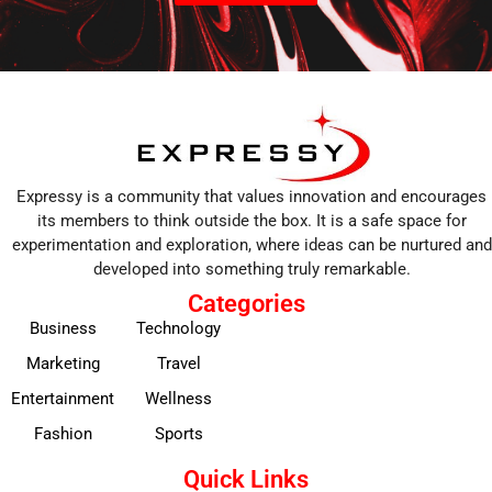
Expressy is a community that values innovation and encourages
its members to think outside the box. It is a safe space for
experimentation and exploration, where ideas can be nurtured and
developed into something truly remarkable.
Categories
Business
Technology
Marketing
Travel
Entertainment
Wellness
Fashion
Sports
Quick Links