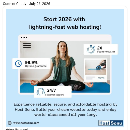
Content Caddy
July 26, 2026
Advertisement