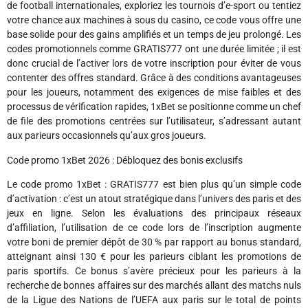
de football internationales, exploriez les tournois d’e-sport ou tentiez
votre chance aux machines à sous du casino, ce code vous offre une
base solide pour des gains amplifiés et un temps de jeu prolongé. Les
codes promotionnels comme GRATIS777 ont une durée limitée ; il est
donc crucial de l’activer lors de votre inscription pour éviter de vous
contenter des offres standard. Grâce à des conditions avantageuses
pour les joueurs, notamment des exigences de mise faibles et des
processus de vérification rapides, 1xBet se positionne comme un chef
de file des promotions centrées sur l’utilisateur, s’adressant autant
aux parieurs occasionnels qu’aux gros joueurs.
Code promo 1xBet 2026 : Débloquez des bonis exclusifs
Le code promo 1xBet : GRATIS777 est bien plus qu’un simple code
d’activation : c’est un atout stratégique dans l’univers des paris et des
jeux en ligne. Selon les évaluations des principaux réseaux
d’affiliation, l’utilisation de ce code lors de l’inscription augmente
votre boni de premier dépôt de 30 % par rapport au bonus standard,
atteignant ainsi 130 € pour les parieurs ciblant les promotions de
paris sportifs. Ce bonus s’avère précieux pour les parieurs à la
recherche de bonnes affaires sur des marchés allant des matchs nuls
de la Ligue des Nations de l’UEFA aux paris sur le total de points