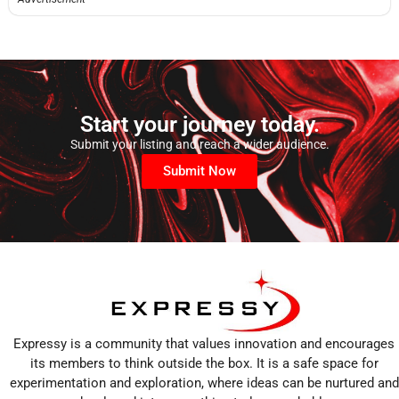
Start your journey today.
Submit your listing and reach a wider audience.
Submit Now
Expressy is a community that values innovation and encourages
its members to think outside the box. It is a safe space for
experimentation and exploration, where ideas can be nurtured and