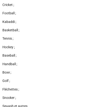
Cricket ;
Football ;
Kabaddi ;
Basketball ;
Tennis ;
Hockey ;
Baseball ;
Handball ;
Boxe ;
Golf ;
Fléchettes ;
Snooker ;
Squash et autres.