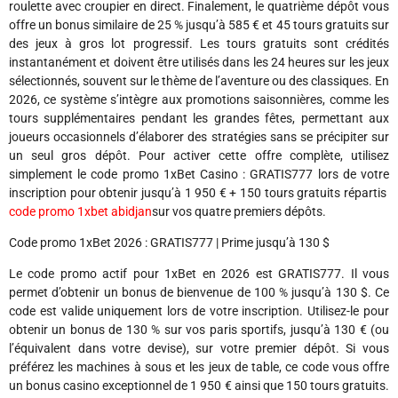
roulette avec croupier en direct. Finalement, le quatrième dépôt vous
offre un bonus similaire de 25 % jusqu’à 585 € et 45 tours gratuits sur
des jeux à gros lot progressif. Les tours gratuits sont crédités
instantanément et doivent être utilisés dans les 24 heures sur les jeux
sélectionnés, souvent sur le thème de l’aventure ou des classiques. En
2026, ce système s’intègre aux promotions saisonnières, comme les
tours supplémentaires pendant les grandes fêtes, permettant aux
joueurs occasionnels d’élaborer des stratégies sans se précipiter sur
un seul gros dépôt. Pour activer cette offre complète, utilisez
simplement le code promo 1xBet Casino : GRATIS777 lors de votre
inscription pour obtenir jusqu’à 1 950 € + 150 tours gratuits répartis
code promo 1xbet abidjan
sur vos quatre premiers dépôts.
Code promo 1xBet 2026 : GRATIS777 | Prime jusqu’à 130 $
Le code promo actif pour 1xBet en 2026 est GRATIS777. Il vous
permet d’obtenir un bonus de bienvenue de 100 % jusqu’à 130 $. Ce
code est valide uniquement lors de votre inscription. Utilisez-le pour
obtenir un bonus de 130 % sur vos paris sportifs, jusqu’à 130 € (ou
l’équivalent dans votre devise), sur votre premier dépôt. Si vous
préférez les machines à sous et les jeux de table, ce code vous offre
un bonus casino exceptionnel de 1 950 € ainsi que 150 tours gratuits.