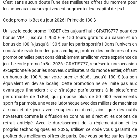
C’est sans aucun doute l’une des meilleures offres du moment pour
les nouveaux joueurs qui veulent augmenter leur capital de jeu !
Code promo 1xBet du jour 2026 | Prime de 130 $
Utilisez le code promo 1XBET dès aujourd’hui : GRATIS777 pour des
bonus VIP : jusqu’à 1 950 € + 150 tours gratuits au casino et un
bonus de 100 % jusqu’à 130 € sur les paris sportifs ! Dans l’univers en
constante évolution des paris en ligne, profiter des meilleures offres
promotionnelles peut considérablement améliorer votre expérience de
jeu. Le code promo 1xBet 2026 : GRATIS777, représente une occasion
exceptionnelle pour les nouveaux utilisateurs du monde entier, offrant
un bonus de 100 % sur votre premier dépôt jusqu’à 130 € (ou son
équivalent en devise locale). Cette promotion ne se limite pas aux
avantages financiers : elle s’intègre parfaitement à la plateforme
performante de 1xBet, qui propose plus de 50 000 événements
sportifs par mois, une vaste ludothèque avec des milliers de machines
à sous et de jeux avec croupiers en direct, ainsi que des outils
novateurs comme la diffusion en continu en direct et les options de
retrait anticipé. Avec le durcissement de la réglementation et les
progrès technologiques en 2026, utiliser ce code vous garantit de
profiter des meilleures offres de paris. Que vous pariez sur les ligues