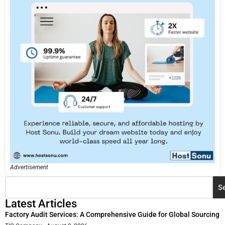
Advertisement
S
Latest Articles
Factory Audit Services: A Comprehensive Guide for Global Sourcing