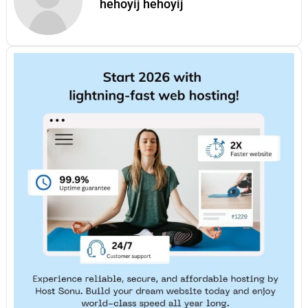
hehoyij hehoyij