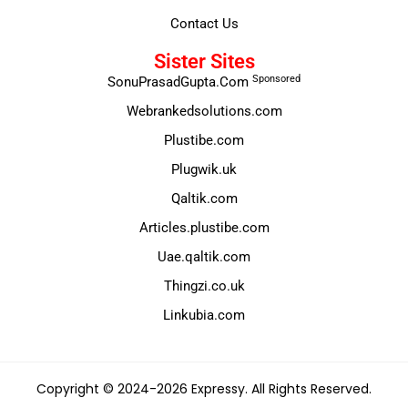
Contact Us
Sister Sites
Sponsored
SonuPrasadGupta.Com
Webrankedsolutions.com
Plustibe.com
Plugwik.uk
Qaltik.com
Articles.plustibe.com
Uae.qaltik.com
Thingzi.co.uk
Linkubia.com
Copyright © 2024-2026 Expressy. All Rights Reserved.