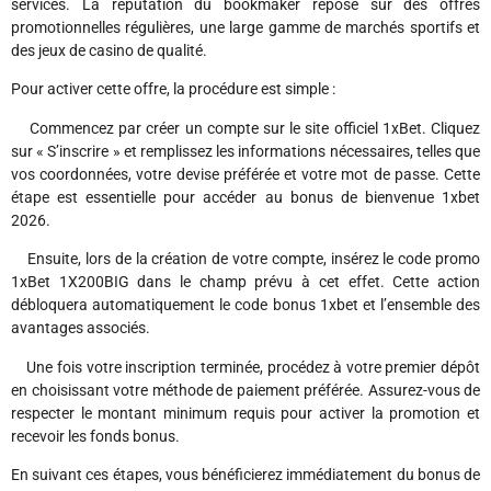
services. La réputation du bookmaker repose sur des offres
promotionnelles régulières, une large gamme de marchés sportifs et
des jeux de casino de qualité.
Pour activer cette offre, la procédure est simple :
Commencez par créer un compte sur le site officiel 1xBet. Cliquez
sur « S’inscrire » et remplissez les informations nécessaires, telles que
vos coordonnées, votre devise préférée et votre mot de passe. Cette
étape est essentielle pour accéder au bonus de bienvenue 1xbet
2026.
Ensuite, lors de la création de votre compte, insérez le code promo
1xBet 1X200BIG dans le champ prévu à cet effet. Cette action
débloquera automatiquement le code bonus 1xbet et l’ensemble des
avantages associés.
Une fois votre inscription terminée, procédez à votre premier dépôt
en choisissant votre méthode de paiement préférée. Assurez-vous de
respecter le montant minimum requis pour activer la promotion et
recevoir les fonds bonus.
En suivant ces étapes, vous bénéficierez immédiatement du bonus de