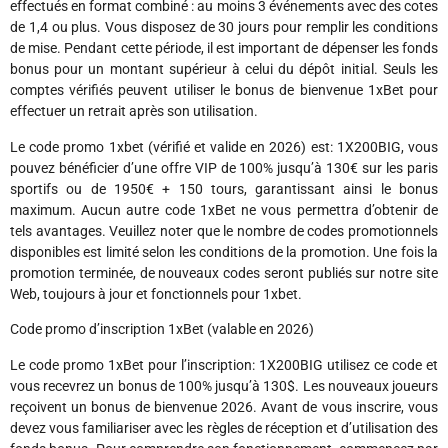
effectués en format combiné : au moins 3 événements avec des cotes
de 1,4 ou plus. Vous disposez de 30 jours pour remplir les conditions
de mise. Pendant cette période, il est important de dépenser les fonds
bonus pour un montant supérieur à celui du dépôt initial. Seuls les
comptes vérifiés peuvent utiliser le bonus de bienvenue 1xBet pour
effectuer un retrait après son utilisation.
Le code promo 1xbet (vérifié et valide en 2026) est: 1X200BIG, vous
pouvez bénéficier d’une offre VIP de 100% jusqu’à 130€ sur les paris
sportifs ou de 1950€ + 150 tours, garantissant ainsi le bonus
maximum. Aucun autre code 1xBet ne vous permettra d’obtenir de
tels avantages. Veuillez noter que le nombre de codes promotionnels
disponibles est limité selon les conditions de la promotion. Une fois la
promotion terminée, de nouveaux codes seront publiés sur notre site
Web, toujours à jour et fonctionnels pour 1xbet.
Code promo d’inscription 1xBet (valable en 2026)
Le code promo 1xBet pour l’inscription: 1X200BIG utilisez ce code et
vous recevrez un bonus de 100% jusqu’à 130$. Les nouveaux joueurs
reçoivent un bonus de bienvenue 2026. Avant de vous inscrire, vous
devez vous familiariser avec les règles de réception et d’utilisation des