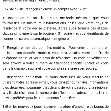
service de streaming en direct intégré.
Il existe plusieurs façons d’ouvrir un compte avec 1xBet :
1. Inscription en un clic : cette méthode nécessite que vous
fournissiez un minimum d’informations, telles que votre pays de
résidence et votre devise préférée. Après avoir terminé ces étapes,
cliquez simplement sur le bouton « S’inscrire » et vos identifiants de
connexion seront automatiquement générés.
2. Enregistrement des données mobiles : Pour créer un compte en
utilisant vos données mobiles, vous devrez saisir votre numéro de
téléphone actuel et votre pays de résidence. Un code de vérification
sera envoyé à votre numéro de téléphone spécifié. Entrez ce code
dans le champ désigné et votre compte sera créé avec succès.
3. Inscription par e-mail : si vous choisissez de vous inscrire en
utilisant votre adresse e-mail, vous devrez fournir des informations
plus détaillées, notamment les détails de votre passeport, la région et
la ville de résidence, le numéro de téléphone, l’adresse e-mail et la
devise préférée pour les transactions financières.
1xBet, les nouveaux joueurs peuvent profiter d’une offre de bonus de