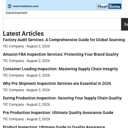
Advertisement
S
Latest Articles
Factory Audit Services: A Comprehensive Guide for Global Sourcing
TIC Company
August 2, 2026
Amazon FBA Inspection Services: Protecting Your Brand Quality
TIC Company
August 2, 2026
Container Loading Inspection: Mastering Supply Chain Integrity
TIC Company
August 2, 2026
Why Pre Shipment Inspection Services are Essential in 2026
TIC Company
August 2, 2026
During Production Inspection: Securing Your Supply Chain Quality
TIC Company
August 2, 2026
Pre Production Inspection: Ultimate Quality Assurance Guide
TIC Company
August 2, 2026
Product Inspection: Ultimate Guide to Quality Assurance