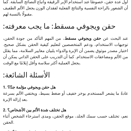
أول عدة حقن، خصوصًا عند استخدام الإبر الرقيقة واتباع النصائح السابقة. كما
أن الشعور بالراحة النفسية والنتائج الفعلية لفقدان الوزن يجعل الألم الطفيف
مقبولًا بالنسبة لهم.
:حقن ويجوفي مسقط: ما يجب معرفته
عند البحث عن
حقن ويجوفي مسقط
، من المهم التأكد من جودة الحقن،
توجيهات الاستخدام، ودعم المتخصصين لتعليم كيفية الحقن بشكل صحيح.
اختيار مصدر موثوق يضمن أن الإبرة والدواء يلبيان معايير السلامة، مما يقلل
من الألم ومضاعفات الاستخدام. كما أن التدريب على الحقن الذاتي يمكن أن
يجعل العملية أكثر سلاسة وأقل إيلامًا مع الوقت.
:الأسئلة الشائعة
1. هل حقن ويجوفي مؤلمة جدًا؟
عادةً ما يشعر المستخدم بوخز خفيف أو ضغط بسيط، ويختفي الألم بسرعة
بعد إزالة الإبرة.
2. هل تختلف شدة الألم بين الأشخاص؟
نعم، تختلف حسب سمك الجلد، موقع الحقن، ومدى استرخاء الشخص أثناء
الحقن.