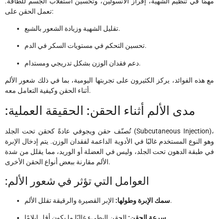
مهمًا في تنظيم الشهية، إفراز الأنسولين، وتحسين استقلاب الجسم للطاقة.
تعمل الحقن على:
تقليل الشهية وزيادة الشعور بالشبع.
تحسين التحكم في مستويات السكر في الدم.
دعم فقدان الوزن بشكل تدريجي ومستدام.
مع هذه الفوائد، يركز الكثيرون على تجربتها اليومية، بما في ذلك شعور الألم
أثناء الحقن وكيفية التعامل معه.
:مدى الألم أثناء الحقن: الحقيقة العملية
تُصنّف حقن ويجوفي عادةً كحقن تحت الجلد (Subcutaneous Injection)،
وهو النوع المستخدم غالبًا في الأدوية الداعمة لفقدان الوزن. يتم إدخال الإبرة
في طبقة الدهون تحت الجلد، وليس في العضلة أو الوريد، مما يقلل من شدة
الألم مقارنة ببعض أنواع الحقن الأخرى.
:العوامل التي تؤثر في شعور الألم
الإبر القصيرة والرقيقة تقلل الألم.
سمك الإبرة وطولها:
الحقن البطيء غالبًا ما يكون أقل إيلامًا.
سرعة الحقن: