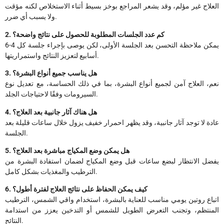
العلاج غير مؤلم، وقد يشعر المراجع بوخز بسيط أثناء الاستخلاص لكنه مؤقت
ولا يسبب أي ضرر.
2. كم عدد الجلسات المطلوبة للحصول على نتائج واضحة؟
يمكن ملاحظة التحسن بعد الجلسة الأولى، لكن يوصى بإجراء جلسة كل 4-6
أسابيع لتعزيز النتائج واستمراريتها.
3. هل يناسب جميع أنواع البشرة؟
نعم، العلاج آمن لجميع أنواع البشرة، بما في ذلك الحساسة، مع تعديل نوع
السيرومات وفقًا لاحتياجات الجلد.
4. هل هناك آثار جانبية بعد العلاج؟
عادة لا توجد آثار جانبية، وقد يظهر احمرار خفيف يزول خلال ساعات قليلة بعد
الجلسة.
5. هل يمكن وضع المكياج مباشرة بعد العلاج؟
يفضل الانتظار لبضع ساعات قبل وضع المكياج لضمان استفادة البشرة من
الترطيب والمغذيات بشكل كامل.
6. كيف يمكن الحفاظ على نتائج العلاج لفترة أطول؟
اتباع روتين يومي مناسب للعناية بالبشرة، استخدام واقي الشمس، الترطيب
المنتظم، وتجنب التعرض الطويل للشمس أو التدخين يعزز من استدامة
النتائج.