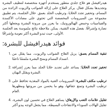
هيدرافيشل هو علاج جلدي متطور يستخدم أجهزة متخصصة لتنظيف البشرة
وتجديدها بشكل فعال. يركز العلاج على إزالة الشوائب والزيوت الزائدة من
المسام، وتحفيز تجدد الخلايا، وترطيب الجلد بعمق. خلال الجلسة، يتم تطبيق
مجموعة من السيرومات المخصصة التي تحتوي على مضادات الأكسدة
والفيتامينات وحمض الهيالورونيك، ما يعزز من مرونة البشرة ويجعلها أكثر
نضارة وإشراقًا. بفضل هذه التقنية، يمكن ملاحظة نتائج ملموسة بعد الجلسة
الأولى، حيث تبدو البشرة أكثر نعومة وإشراقًا.
:فوائد هيدرافيشل للبشرة
تنقية المسام بعمق:
يزيل العلاج الشوائب والزيوت، مما يقلل من
انسداد المسام ويمنح البشرة ملمسًا ناعمًا.
تحفيز تجدد الخلايا:
يساعد على تجديد خلايا الجلد مما يعزز إشراقة
البشرة ويقلل البهتان.
ترطيب مكثف للبشرة:
السيرومات الغنية بالمواد المغذية تحافظ على
ترطيب البشرة وتمنع جفافها، وهو ما يحسن من مرونتها ومظهرها
العام.
تقليل علامات التعب والإرهاق:
يساهم العلاج في تحسين لون البشرة،
تقليل الهالات السوداء والانتفاخات البسيطة، مما يجعل الوجه يبدو أكثر