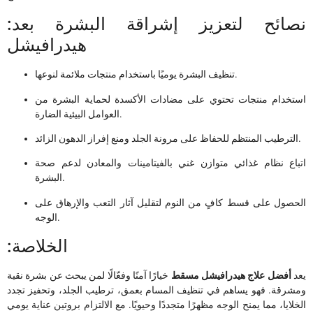
:نصائح لتعزيز إشراقة البشرة بعد
هيدرافيشل
تنظيف البشرة يوميًا باستخدام منتجات ملائمة لنوعها.
استخدام منتجات تحتوي على مضادات الأكسدة لحماية البشرة من
العوامل البيئية الضارة.
الترطيب المنتظم للحفاظ على مرونة الجلد ومنع إفراز الدهون الزائد.
اتباع نظام غذائي متوازن غني بالفيتامينات والمعادن لدعم صحة
البشرة.
الحصول على قسط كافٍ من النوم لتقليل آثار التعب والإرهاق على
الوجه.
:الخلاصة
يعد
أفضل علاج هيدرافيشل مسقط
خيارًا آمنًا وفعّالًا لمن يبحث عن بشرة نقية
ومشرقة. فهو يساهم في تنظيف المسام بعمق، ترطيب الجلد، وتحفيز تجدد
الخلايا، مما يمنح الوجه مظهرًا متجددًا وحيويًا. مع الالتزام بروتين عناية يومي