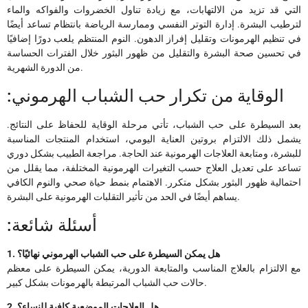
التي قد تزيد من الالتهابات، مع زيادة تناول الخضروات والفواكه والماء
لترطيب البشرة. إدارة التوتر النفسي وممارسة الرياضة بانتظام تساعد أيضًا
في تنظيم الهرمونات وتقليل إفراز الدهون. النوم المنتظم يلعب دورًا إضافيًا
في تحسين صحة البشرة والتقليل من ظهور البثور خلال الفترات الحساسة
من الدورة الشهرية.
:الوقاية من تكرار حب الشباب الهرموني
بعد السيطرة على حب الشباب، تأتي مرحلة الوقاية للحفاظ على النتائج.
يشمل ذلك الالتزام بروتين العناية اليومي، استخدام المنتجات المناسبة
للبشرة، ومتابعة العلاجات الهرمونية عند الحاجة. مراجعة الطبيب بشكل دوري
تساعد على تعديل العلاج حسب التغيرات الهرمونية المختلفة، مما يقلل من
احتمالية ظهور البثور بشكل متكرر. الاهتمام بنمط حياة صحي والنوم الكافي
يساهم أيضًا في الحد من تأثير التقلبات الهرمونية على البشرة.
:أسئلة شائعة
1. هل يمكن السيطرة على حب الشباب الهرموني نهائيًا؟
مع الالتزام بالعلاج المناسب والمتابعة الدورية، يمكن السيطرة على معظم
حالات حب الشباب المرتبطة بالهرمونات بشكل كبير.
2. هل العلاجات الموضعية كافية للنساء؟