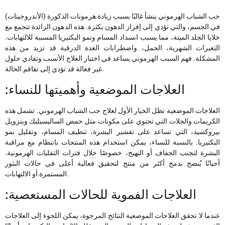
حب الشباب الهرموني ينشأ غالبًا بسبب زيادة هرمونات الذكورة (الأندروجينات)
في الجسم، والتي تؤدي إلى إفراز الدهون بكثرة. هذه الدهون الزائدة تتجمع مع
خلايا الجلد الميتة، مما يسبب انسداد المسام ونمو البكتيريا المسببة للالتهابات.
التغيرات الشهرية، الحمل، واضطرابات الغدة الدرقية قد تزيد من هذه
المشكلة. فهم السبب الهرموني يساعد في اختيار العلاج الأنسب وتفادي حلول
غير فعالة قد تؤدي إلى تفاقم الحالة.
:العلاجات الموضعية وأهميتها للنساء
العلاجات الموضعية تظل الخيار الأول لعلاج حب الشباب الهرموني. تشمل هذه
الكريمات والجلات التي تحتوي على مكونات مثل حمض الساليسيليك وبنزويل
بيروكسيد، التي تساعد على تقشير البشرة، تنظيف المسام، وتقليل نمو
البكتيريا. بالنسبة للنساء، يمكن استخدام هذه المنتجات بانتظام مع مراقبة
البشرة لتجنب الجفاف أو التهيج، خصوصًا خلال فترات التقلبات الهرمونية.
أحيانًا يُنصح بدمج أكثر من منتج لتحقيق فعالية أعلى في حالات البثور
المستمرة أو الالتهابات.
:العلاجات الفموية للحالات المستعصية
عندما لا تحقق العلاجات الموضعية النتائج المرجوة، يمكن اللجوء إلى العلاجات