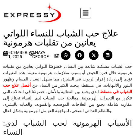
علاج حب الشباب للنساء اللواتي
يعانين من تقلبات هرمونية
DECEMBER
ANAYA
11, 2025
GEORGE
حب الشباب مشكلة شائعة بين النساء، خصوصًا اللواتي يعانين من تقلبات
هرمونية خلال فترة الحيض أو بسبب متلازمات هرمونية معينة. هذه التغيرات
تؤدي إلى زيادة إفراز الزيوت في البشرة، مما يسهل انسداد المسام وظهور
البثور والالتهابات. في مسقط، يبحث الكثير من النساء عن
أفضل علاج حب
الشباب في مسقط
الذي يجمع بين الفعالية والأمان، خصوصًا في الحالات التي
تتكرر مع التغيرات الهرمونية. معالجة حب الشباب لدى النساء تحتاج إلى
مقاربة شاملة تجمع بين العلاجات الموضعية والفموية، والعناية بالبشرة،
والنظام الغذائي الصحي، لمواجهة العوامل الهرمونية بشكل فعال.
:الأسباب الهرمونية لحب الشباب لدى
النساء