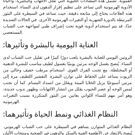
الفموية. تشمل هذه المضادات الحيوية التي تقلل الالتهاب والبكتيريا، وأحيانًا
الأدوية الهرمونية التي تساعد على تنظيم إفراز الدهون لدى النساء. استخدام
هذه العلاجات يحتاج إلى متابعة دقيقة، حيث تساعد في السيطرة على البثور
المرتبطة بالدورة الشهرية أو التغيرات الهرمونية الأخرى. في الحالات الشديدة
جدًا، قد يتم استخدام أدوية قوية تحت إشراف طبي لمواجهة حب الشباب
المستعصي.
:العناية اليومية بالبشرة وتأثيرها
الروتين اليومي للعناية بالبشرة يلعب دورًا كبيرًا في تقليل حب الشباب لدى
النساء. يُنصح بغسل الوجه مرتين يوميًا بغسول لطيف مناسب للبشرة الدهنية
أو المختلطة، مع تجنب الفرك القوي. استخدام مرطب خفيف وخالي من
الزيوت يساعد على الحفاظ على توازن البشرة. التقشير اللطيف مرة إلى
مرتين أسبوعيًا يزيل الخلايا الميتة ويقلل من انسداد المسام. كما أن تجنب
لمس الوجه أو عصر الحبوب يقلل من انتشار الالتهابات وظهور ندوب جديدة،
وهو أمر مهم للنساء اللواتي يعانين من البثور المتكررة بسبب التغيرات
الهرمونية.
:النظام الغذائي ونمط الحياة وتأثيرهما
النظام الغذائي المتوازن يساهم في السيطرة على حب الشباب الهرموني.
يُنصح بالابتعاد عن الأطعمة الغنية بالسكر والدهون غير الصحية ومنتجات الألبان