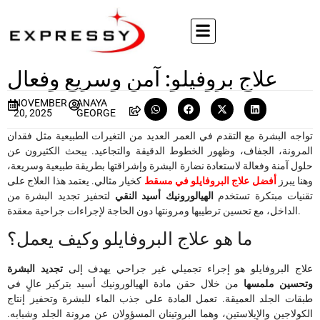
علاج بروفيلو: آمن وسريع وفعال
NOVEMBER
ANAYA
20, 2025
GEORGE
تواجه البشرة مع التقدم في العمر العديد من التغيرات الطبيعية مثل فقدان
المرونة، الجفاف، وظهور الخطوط الدقيقة والتجاعيد. يبحث الكثيرون عن
حلول آمنة وفعالة لاستعادة نضارة البشرة وإشراقتها بطريقة طبيعية وسريعة،
وهنا يبرز
أفضل علاج البروفايلو في مسقط
كخيار مثالي. يعتمد هذا العلاج على
تقنيات مبتكرة تستخدم
الهيالورونيك أسيد النقي
لتحفيز تجديد البشرة من
الداخل، مع تحسين ترطيبها ومرونتها دون الحاجة لإجراءات جراحية معقدة.
ما هو علاج البروفايلو وكيف يعمل؟
علاج البروفايلو هو إجراء تجميلي غير جراحي يهدف إلى
تجديد البشرة
وتحسين ملمسها
من خلال حقن مادة الهيالورونيك أسيد بتركيز عالٍ في
طبقات الجلد العميقة. تعمل المادة على جذب الماء للبشرة وتحفيز إنتاج
الكولاجين والإيلاستين، وهما البروتينان المسؤولان عن مرونة الجلد وشبابه.