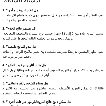
:الأسئلة الشائعة
1. هل علاج البروفايلو آمن؟
نعم، العلاج آمن عند استخدامه من قبل مختصين ذوي خبرة واتباع الإرشادات
الصحيحة للحقن والجرعات.
2. كم تستمر نتائج العلاج؟
تستمر النتائج عادة من 6 إلى 12 شهرًا حسب نوع البشرة والمنطقة المعالجة،
ويمكن تحديد موعد الجلسة التالية للحفاظ على النتائج.
3. هل تبدو النتائج طبيعية؟
نعم، يظهر التحسن تدريجيًا بطريقة طبيعية دون تغيير ملامح الوجه أو إضافة
حجم غير مرغوب فيه.
4. هل هناك آثار جانبية بعد العلاج؟
قد يظهر بعض الاحمرار أو التورم الطفيف أو كدمات بسيطة، وغالبًا تزول خلال
أيام قليلة دون أي تأثير طويل المدى.
5. هل يحتاج الشخص لفترة تعافي؟
غالبًا لا، إذ يمكن العودة للأنشطة اليومية مباشرة بعد الجلسة، مع الالتزام
ببعض التعليمات البسيطة للعناية بالبشرة.
6. هل يمكن دمج علاج البروفايلو مع إجراءات أخرى؟