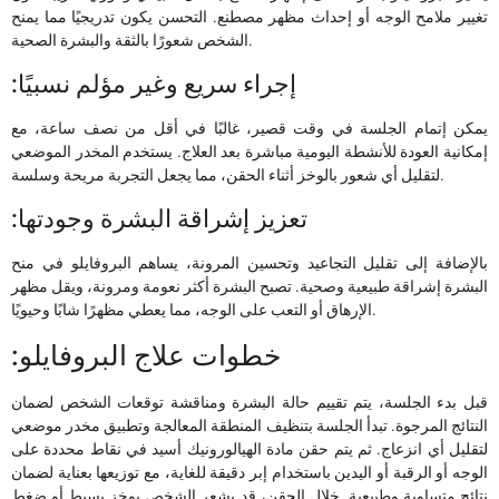
تغيير ملامح الوجه أو إحداث مظهر مصطنع. التحسن يكون تدريجيًا مما يمنح
الشخص شعورًا بالثقة والبشرة الصحية.
:إجراء سريع وغير مؤلم نسبيًا
يمكن إتمام الجلسة في وقت قصير، غالبًا في أقل من نصف ساعة، مع
إمكانية العودة للأنشطة اليومية مباشرة بعد العلاج. يستخدم المخدر الموضعي
لتقليل أي شعور بالوخز أثناء الحقن، مما يجعل التجربة مريحة وسلسة.
:تعزيز إشراقة البشرة وجودتها
بالإضافة إلى تقليل التجاعيد وتحسين المرونة، يساهم البروفايلو في منح
البشرة إشراقة طبيعية وصحية. تصبح البشرة أكثر نعومة ومرونة، ويقل مظهر
الإرهاق أو التعب على الوجه، مما يعطي مظهرًا شابًا وحيويًا.
:خطوات علاج البروفايلو
قبل بدء الجلسة، يتم تقييم حالة البشرة ومناقشة توقعات الشخص لضمان
النتائج المرجوة. تبدأ الجلسة بتنظيف المنطقة المعالجة وتطبيق مخدر موضعي
لتقليل أي انزعاج. ثم يتم حقن مادة الهيالورونيك أسيد في نقاط محددة على
الوجه أو الرقبة أو اليدين باستخدام إبر دقيقة للغاية، مع توزيعها بعناية لضمان
نتائج متساوية وطبيعية. خلال الحقن، قد يشعر الشخص بوخز بسيط أو ضغط