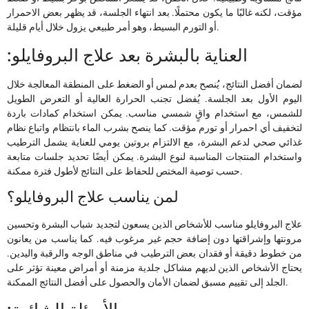
مؤقت، لكنه غالبًا ما يكون محتملًا. بعد انتهاء الجلسة، قد يظهر بعض الاحمرار
أو التورم البسيط، وهو أمر طبيعي يزول خلال أيام قليلة.
:العناية بالبشرة بعد علاج البروفايلو
لضمان أفضل النتائج، يُنصح بعدم لمس أو الضغط على المنطقة المعالجة خلال
اليوم الأول بعد الجلسة. يُفضل تجنب الحرارة العالية أو التعرض الطويل
للشمس، مع استخدام واقٍ شمسي مناسب. يمكن استخدام كمادات باردة
لتخفيف أي احمرار أو تورم مؤقت. كما ينصح بشرب الماء بانتظام واتباع نظام
غذائي صحي لدعم البشرة، مع الالتزام بروتين يومي للعناية يشمل الترطيب
واستخدام المنتجات المناسبة لنوع البشرة. يمكن أيضًا تحديد جلسات متابعة
حسب توصية المختص للحفاظ على النتائج لأطول فترة ممكنة.
لمن يناسب علاج البروفايلو؟
علاج البروفايلو مناسب للأشخاص الذين يسعون لتجديد شباب البشرة وتحسين
مرونتها وإشراقتها دون إضافة حجم غير مرغوب فيه. كما يناسب من يعانون
من خطوط دقيقة أو فقدان بعض الترطيب في مناطق الوجه والرقبة واليدين.
يحتاج الأشخاص الذين لديهم مشاكل جلدية مزمنة أو أمراض معينة تؤثر على
الجلد إلى تقييم مسبق لضمان الأمان والحصول على أفضل النتائج الممكنة.