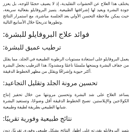
يختلف هذا العلاج عن الحشوات التقليدية، إذ لا يضيف حجمًا للوجه، بل يعزز
جودة البشرة ويعيد لها إشراقتها الطبيعية. يتميز البروفايلو بفعالية سريعة،
حيث يمكن ملاحظة التحسن الأولي بعد الجلسة مباشرة، مع استمرار النتائج
وتطورها تدريجيًا خلال الأسابيع التالية.
:فوائد علاج البروفايلو للبشرة
:ترطيب عميق للبشرة
يعمل البروفايلو على استعادة مستويات الرطوبة الطبيعية في الجلد، مما يقلل
من جفاف البشرة ويمنحها ملمسًا ناعمًا ومشدودًا. هذا الترطيب يجعل البشرة
أكثر حيوية وإشراقًا ويقلل من مظهر الخطوط الدقيقة.
:تحسين مرونة الجلد وتقليل التجاعيد
يساعد العلاج على شد البشرة وتحسين مرونتها من خلال تحفيز إنتاج
الكولاجين والإيلاستين. تصبح الخطوط الدقيقة أقل وضوحًا، وتستعيد البشرة
شبابها الطبيعي بطريقة لطيفة وطبيعية.
:نتائج طبيعية وفورية تقريبًا
يتميز البروفايلو بقدرته على إظهار النتائج بشكل طبيعي وفوري تقريبًا، دون