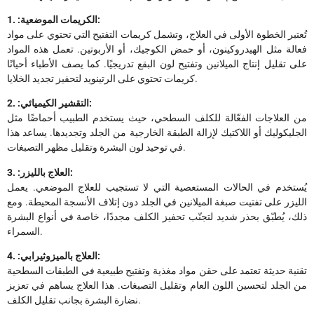
1. :الكريمات الموضعية:
تُعتبر الخطوة الأولى في العلاج، وتشمل كريمات التفتيح التي تحتوي على مواد
فعالة مثل الهيدروكينون، أو حمض الكوجيك، أو الأربوتين. تعمل هذه المواد
على تقليل إنتاج الميلانين وتفتيح لون البقع تدريجيًا. كما يصف الأطباء أحيانًا
كريمات تحتوي على الرتينويد لتحفيز تجديد الخلايا.
2. :التقشير الكيميائي:
من العلاجات الفعّالة للكلف السطحي، حيث يستخدم الطبيب أحماضًا مثل
الجليكوليك أو اللاكتيك لإزالة الطبقة الخارجية من الجلد وتجديدها. يساعد هذا
في توحيد لون البشرة وتقليل مظهر التصبغات.
3. :العلاج بالليزر:
يُستخدم في الحالات المستعصية التي لا تستجيب للعلاج الموضعي. يعمل
الليزر على تفتيت صبغة الميلانين في الجلد دون إتلاف الأنسجة المحيطة. ومع
ذلك، يُطبّق بحذر شديد لتجنّب تحفيز الكلف مجددًا، خاصة في أنواع البشرة
السمراء.
4. :العلاج بالميزوثيرابي:
تقنية حديثة تعتمد على حقن مواد مغذية وتفتيح طبيعية في الطبقات السطحية
من الجلد لتحسين اللون العام وتقليل التصبغات. هذا العلاج يساهم في تعزيز
نضارة البشرة بجانب تقليل الكلف.