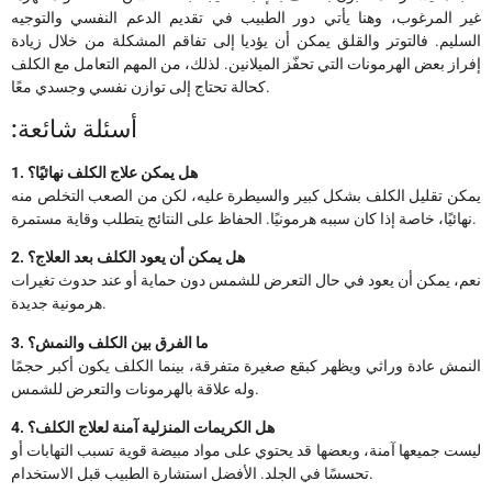
غير المرغوب، وهنا يأتي دور الطبيب في تقديم الدعم النفسي والتوجيه
السليم. فالتوتر والقلق يمكن أن يؤديا إلى تفاقم المشكلة من خلال زيادة
إفراز بعض الهرمونات التي تحفّز الميلانين. لذلك، من المهم التعامل مع الكلف
كحالة تحتاج إلى توازن نفسي وجسدي معًا.
:أسئلة شائعة
1. هل يمكن علاج الكلف نهائيًا؟
يمكن تقليل الكلف بشكل كبير والسيطرة عليه، لكن من الصعب التخلص منه
نهائيًا، خاصة إذا كان سببه هرمونيًا. الحفاظ على النتائج يتطلب وقاية مستمرة.
2. هل يمكن أن يعود الكلف بعد العلاج؟
نعم، يمكن أن يعود في حال التعرض للشمس دون حماية أو عند حدوث تغيرات
هرمونية جديدة.
3. ما الفرق بين الكلف والنمش؟
النمش عادة وراثي ويظهر كبقع صغيرة متفرقة، بينما الكلف يكون أكبر حجمًا
وله علاقة بالهرمونات والتعرض للشمس.
4. هل الكريمات المنزلية آمنة لعلاج الكلف؟
ليست جميعها آمنة، وبعضها قد يحتوي على مواد مبيضة قوية تسبب التهابات أو
تحسسًا في الجلد. الأفضل استشارة الطبيب قبل الاستخدام.