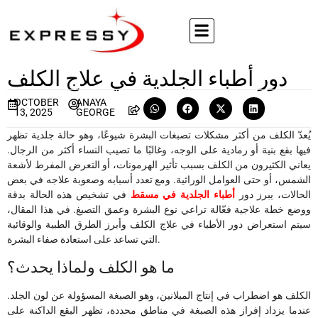
دور أطباء الجلدية في علاج الكلف
OCTOBER
ANAYA
13, 2025
GEORGE
يُعدّ الكلف من أكثر مشكلات تصبغات البشرة شيوعًا، وهو حالة جلدية تظهر
فيها بقع بنية أو رمادية على الوجه، وغالبًا ما تصيب النساء أكثر من الرجال.
يعاني الكثيرون من الكلف بسبب تأثير الهرمونات، أو التعرض المفرط لأشعة
الشمس، أو حتى العوامل الوراثية. ومع تعدد أسبابه وصعوبة علاجه في بعض
الحالات، يبرز دور
أطباء الجلدية في مسقط
في تشخيص هذه الحالة بدقة
ووضع خطة علاجية فعّالة تراعي نوع البشرة وعمق التصبغ. في هذا المقال،
سيتم استعراض دور الأطباء في علاج الكلف وأبرز الطرق الطبية والوقائية
التي تساعد على استعادة صفاء البشرة.
ما هو الكلف ولماذا يحدث؟
الكلف هو اضطراب في إنتاج الميلانين، وهو الصبغة المسؤولة عن لون الجلد.
عندما يزداد إفراز هذه الصبغة في مناطق محددة، تظهر البقع الداكنة على