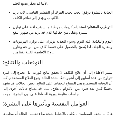
لأنها قد تحفّز تصبغ الجلد.
العناية بالبشرة برفق:
يجب تجنب الفرك أو التقشير القاسي، لأنه يزيد
الالتهاب ويؤدي إلى تفاقم الكلف.
الترطيب المنتظم:
استخدام كريمات مرطبة مناسبة يحافظ على توازن
البشرة ويقلل من جفافها الذي قد يزيد من ظهور البقع.
النوم والتغذية:
قلة النوم وسوء التغذية يؤثران على توازن الهرمونات
ونضارة الجلد، لذا يُنصح بالحصول على قسط كافٍ من الراحة وتناول
الأطعمة الغنية بفيتامين C وE.
:التوقعات والنتائج
يشير الأطباء إلى أن علاج الكلف لا يحقق نتائج فورية، بل يحتاج إلى فترة
تتراوح من عدة أسابيع إلى أشهر، تبعًا لشدة الحالة ونوع العلاج المستخدم. كما
أن الوقاية المستمرة هي المفتاح للحفاظ على النتائج. بعض الحالات قد تشهد
تحسنًا كبيرًا بعد فترة من الالتزام بالعلاج، بينما قد تحتاج حالات أخرى إلى
جلسات متابعة دورية للحفاظ على لون البشرة الموحد.
:العوامل النفسية وتأثيرها على البشرة
غالبًا ما يشعر المصابون بالكلف بالإحباط نتيجة بطء تحسن الحالة أو مظهرها