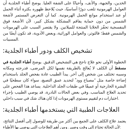
الخدين، والجبهة، والأنف، وأحيانًا على الشفة العليا. يوضح أطباء الجلدية أن
العوامل الهرمونية تلعب دورًا أساسيًا، حيث يُلاحظ ظهوره بكثرة أثناء الحمل
أو عند استخدام موانع الحمل الهرمونية. كما أن التعرض المستمر لأشعة
الشمس من دون حماية يفاقم المشكلة بشكل كبير، لأن الأشعة فوق
البنفسجية تحفّز الخلايا المنتجة للميلانين. ولا يقتصر السبب على الهرمونات
والشمس فقط؛ فالتوتر، والعوامل الوراثية، وبعض الأدوية، قد تكون أيضًا من
المسببات.
:تشخيص الكلف ودور أطباء الجلدية
الخطوة الأولى نحو علاج ناجح هي التشخيص الدقيق. يوضح
أطباء الجلدية في
مسقط
أن الكلف لا يُعالج بالطريقة نفسها لكل المرضى، فدرجته ومكانه
وسببه تختلف من شخص إلى آخر. يبدأ الطبيب عادة بفحص الجلد باستخدام
إضاءة خاصة مثل “مصباح وود” لتحديد عمق التصبغ، سواء كان سطحيًا في
البشرة الخارجية أو عميقًا في طبقات الجلد الداخلية. يساعد هذا الفحص على
تحديد العلاج المناسب. وفي بعض الحالات النادرة، قد يوصي الطبيب بإجراء
اختبارات دم لتقييم مستوى الهرمونات إذا كان هناك شك في سبب داخلي.
:العلاجات الطبية التي يستخدمها أطباء الجلدية
يعتمد علاج الكلف على الجمع بين أكثر من طريقة للوصول إلى أفضل النتائج،
لأن الحالة تحتاج إلى وقت وصبر. ومن أهم العلاجات التي يوصي بها الأطباء: