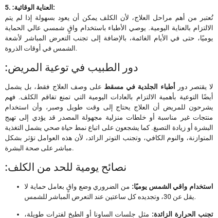
5. :العناية الوقائية:
تُعتبر من أهم مراحل العلاج، لأن الكلف يمكن أن يعود بسهولة إذا لم يتم
الالتزام بالعناية اليومية. يوصي الأطباء باستخدام واقٍ شمسي عالي الحماية
يوميًا، حتى في الأيام الغائمة، بالإضافة إلى تجنب التعرض المباشر لأشعة
الشمس في أوقات الذروة.
:دور الطبيب في توعية المريض
لا يقتصر دور
أطباء الجلدية في مسقط
على وصف العلاج فقط، بل يشمل
أيضًا التوعية بأهمية الالتزام بالعادات اليومية التي تمنع تفاقم الكلف. فهم
يشرحون للمريض أن العلاج يحتاج إلى وقت طويل وصبر، وأن استخدام
منتجات غير مناسبة أو خلطات منزلية مجهولة المصدر قد يؤدي إلى تهيج
البشرة أو زيادة التصبغ. كما يشجعون على اتباع نمط حياة صحي يشمل التغذية
المتوازنة، والنوم الكافي، وتجنب التوتر الزائد، لأن هذه العوامل تؤثر بشكل
مباشر على صحة البشرة.
:نصائح يومية للحد من الكلف
استخدام واقي الشمس يوميًا:
من الضروري وضع واقٍ بعامل حماية لا
يقل عن 30، وتجديده كل ساعتين عند التعرض المباشر للشمس.
تجنب الحرارة الزائدة:
مثل جلسات الساونا أو الطبخ لفترات طويلة،