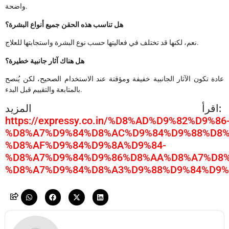
واضحة.
هل تناسب هذه الحقن جميع أنواع البشرة؟
نعم، لكنها قد تختلف في فعاليتها حسب نوع البشرة واستجابتها للعلاج.
هل هناك آثار جانبية خطيرة؟
عادة تكون الآثار الجانبية خفيفة ومؤقتة عند الاستخدام الصحيح، لكن يُنصح
بالمتابعة والتقييم قبل البدء.
اقرأ المزيد:
https://expressy.co.in/%D8%AD%D9%82%D9%86
%D8%A7%D9%84%D8%AC%D9%84%D9%88%D8%
%D8%AF%D9%84%D9%8A%D9%84-
%D8%A7%D9%84%D9%86%D8%AA%D8%A7%D8%
%D8%A7%D9%84%D8%A3%D9%88%D9%84%D9%