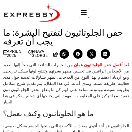
حقن الجلوتاثيون لتفتيح البشرة: ما
يجب أن تعرفه
APRIL 3,
ANAYA
2026
GEORGE
تُعد
أفضل حقن الجلوتاثيون عمان
من الخيارات الشائعة التي يلجأ إليها العديد
من الأشخاص الراغبين في تحسين مظهر بشرتهم وتفتيح لونها بشكل تدريجي.
ومع ازدياد الاهتمام بهذا النوع من العلاجات، تظهر تساؤلات عديدة حول مدى
فعاليته، طريقة عمله، ومدى أمانه. في هذا المقال، يتم تقديم شرح متكامل
بطريقة بسيطة وودودة، تساعد على فهم كل ما يتعلق بحقن الجلوتاثيون دون
تعقيد، مع التركيز على المعلومات المهمة التي يحتاجها أي شخص يفكر في هذا
الخيار.
ما هو الجلوتاثيون وكيف يعمل؟
الجلوتاثيون هو أحد أقوى مضادات الأكسدة التي ينتجها الجسم بشكل طبيعي،
ويلعب دورًا مهمًا في حماية الخلايا من التلف الناتج عن الجذور الحرة. كما