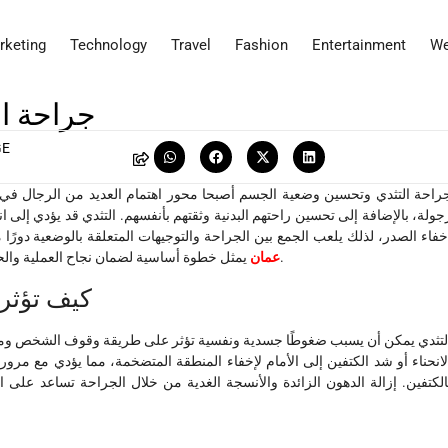
rketing
Technology
Travel
Fashion
Entertainment
We
جراحة ا
GE
راحة التثدي وتحسين وضعية الجسم أصبحا محور اهتمام العديد من الرجال ف
جولة، بالإضافة إلى تحسين راحتهم البدنية وثقتهم بأنفسهم. التثدي قد يؤدي إلى 
خفاء الصدر، لذلك يلعب الجمع بين الجراحة والتوجيهات المتعلقة بالوضعية دورًا م
يمثل خطوة أساسية لضمان نجاح العملية والحصول على تحسين واضح في مظهر الجسم وسلوكياته الحركية.
عمان
:كيف تؤثر
لتثدي يمكن أن يسبب ضغوطًا جسدية ونفسية تؤثر على طريقة وقوف الشخص ومشيه.
لانحناء أو شد الكتفين إلى الأمام لإخفاء المنطقة المتضخمة، مما يؤدي مع مر
الكتفين. إزالة الدهون الزائدة والأنسجة الغدية من خلال الجراحة تساعد على