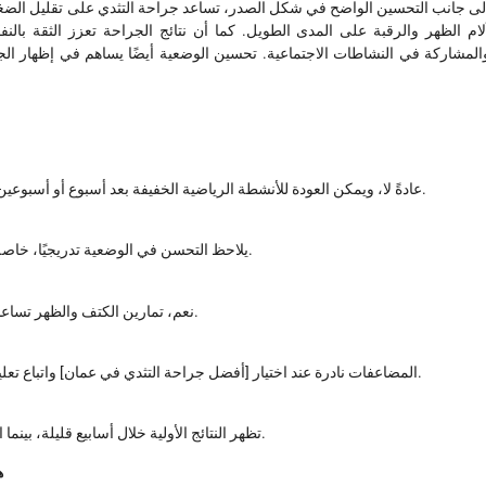
لى جانب التحسين الواضح في شكل الصدر، تساعد جراحة التثدي على تقليل الضغوط 
لام الظهر والرقبة على المدى الطويل. كما أن نتائج الجراحة تعزز الثقة بالنف
المشاركة في النشاطات الاجتماعية. تحسين الوضعية أيضًا يساهم في إظهار الج
عادةً لا، ويمكن العودة للأنشطة الرياضية الخفيفة بعد أسبوع أو أسبوعين، والأنشطة المكثفة بعد 4 إلى 6 أسابيع حسب تعليمات الطبيب.
يلاحظ التحسن في الوضعية تدريجيًا، خاصة مع ممارسة تمارين تقوية العضلات والالتزام بتعليمات الطبيب.
نعم، تمارين الكتف والظهر تساعد على تثبيت الوضعية الصحيحة وتحسين النتائج النهائية للجراحة.
المضاعفات نادرة عند اختيار [أفضل جراحة التثدي في عمان] واتباع تعليمات الطبيب، ولكن التورم المؤقت أو الألم الخفيف أمر طبيعي.
تظهر النتائج الأولية خلال أسابيع قليلة، بينما النتائج النهائية عادةً بعد 2 إلى 3 أشهر بعد انحسار التورم بالكامل.
ه