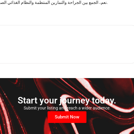
نعم، الجمع بين الجراحة والتمارين المنتظمة والنظام الغذائي الصحي يعزز النتائج ويقلل من مشاكل الوضعية على المدى الطويل.
Start your journey today.
Submit your listing and reach a wider audience.
Submit Now