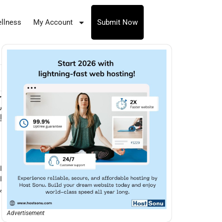
llness
My Account
Submit Now
ج
ر
إ
ا
ا
ب
Advertisement