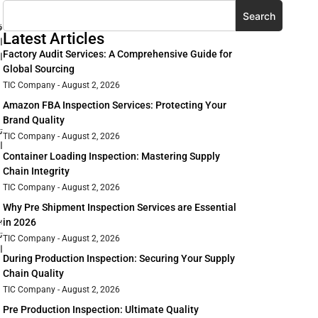
Search
ق
Latest Articles
ا
Factory Audit Services: A Comprehensive Guide for
ا
Global Sourcing
TIC Company
August 2, 2026
Amazon FBA Inspection Services: Protecting Your
Brand Quality
ت
TIC Company
August 2, 2026
ا
Container Loading Inspection: Mastering Supply
Chain Integrity
TIC Company
August 2, 2026
Why Pre Shipment Inspection Services are Essential
ب
in 2026
ت
TIC Company
August 2, 2026
ا
During Production Inspection: Securing Your Supply
Chain Quality
TIC Company
August 2, 2026
Pre Production Inspection: Ultimate Quality