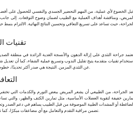
بل الخضوع لأي عملية، من المهم التحضير الجسدي والنفسي للحصول على أفضل ال
لمريض، ومناقشة أهداف العملية مع الطبيب لضمان وضوح التوقعات. إلى جانب 
لجراحة، حيث تساعد على تسريع التعافي وتحسين النتائج النهائية. الالتزام بنمط حيا
:تقنيات 
عتمد جراحة التثدي على إزالة الدهون والأنسجة الغدية الزائدة في منطقة الصدر
ستخدام تقنيات متقدمة يتيح تقليل الندوب وتسريع عملية الشفاء، كما أن تعديل 
عن التثدي المزمن. النتيجة هي صدر أكثر تحديدًا، خطوط جسم متناسقة، وتحسين تلقائي في طريقة الوقوف والمشي.
:التعا
عد الجراحة، من الطبيعي أن يشعر المريض ببعض التورم والكدمات التي تختفي تدر
مارين خفيفة لتقوية العضلات الأساسية، مثل تمارين الكتف والظهر، والتي تساعد
لضاغطة أو المشدات الطبية الموصوفة من قبل الطبيب يساهم في دعم الصدر وتحسين
تضمن مراقبة التقدم والتعامل مع أي مضاعفات مبكرًا، كما تساعد على تعزيز الثقة بالنفس من خلال رؤية التحسن المستمر.