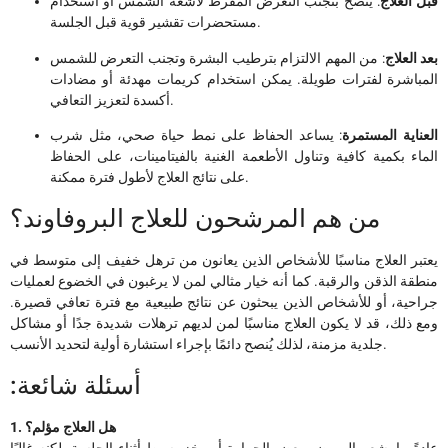
قبل العلاج
: يُنصح بتجنب التعرض المفرط لأشعة الشمس أو استخدام
مستحضرات تقشير قوية قبل الجلسة.
بعد العلاج
: من المهم الالتزام بترطيب البشرة وتجنب التعرض للشمس
المباشرة لفترات طويلة. يمكن استخدام كريمات مهدئة أو مضادات
أكسدة لتعزيز التعافي.
العناية المستمرة
: يساعد الحفاظ على نمط حياة صحي، مثل شرب
الماء بكمية كافية وتناول الأطعمة الغنية بالفيتامينات، على الحفاظ
على نتائج العلاج لأطول فترة ممكنة.
من هم المرشحون للعلاج البروفاوند؟
يعتبر العلاج مناسبًا للأشخاص الذين يعانون من ترهل خفيف إلى متوسط في
منطقة الذقن والرقبة. كما أنه خيار مثالي لمن لا يرغبون في الخضوع لعمليات
جراحية، أو للأشخاص الذين يبحثون عن نتائج طبيعية مع فترة تعافي قصيرة.
ومع ذلك، قد لا يكون العلاج مناسبًا لمن لديهم ترهلات شديدة جدًا أو مشاكل
جلدية مزمنة، لذلك يُنصح دائمًا بإجراء استشارة أولية لتحديد الأنسب.
:أسئلة شائعة
1. هل العلاج مؤلم؟