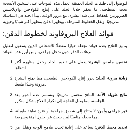
للوصول إلى طبقات الجلد العميقة. تعمل هذه الموجات على تسخين الأنسجة
تحت السطحية، ما يحفز خلايا الجلد على إنتاج الكولاجين والإيلاستين
الضروريين للحفاظ على شد البشرة. مع مرور الوقت، يبدأ الجلد في التماسك
تدريجيًا، وتقل الخطوط المترهلة، ويظهر الذقن بمظهر أكثر شبابًا وحيوية.
:فوائد العلاج البروفاوند لخطوط الذقن
يتميز العلاج بعدة فوائد تجعله خيارًا مفضلًا للأشخاص الذين يسعون لتقليل
ترهلات الذقن دون تدخل جراحي، ومن أبرز هذه الفوائد:
تحسين ملمس البشرة
: يعمل على تنعيم الجلد وجعل مظهره أكثر
انتظامًا.
زيادة مرونة الجلد
: يعزز إنتاج الكولاجين الطبيعي، مما يمنح البشرة
مرونة وشدًا طبيعيًا.
نتائج طويلة الأمد
: النتائج تتحسن تدريجيًا وتستمر عدة أشهر بعد
الجلسة، مما يقلل الحاجة إلى تكرار العلاج بشكل متكرر.
غير جراحي وآمن
: لا يحتاج إلى شقوق جراحية أو فترة نقاهة طويلة،
مما يجعله مناسبًا لمن يبحث عن حلول آمنة وسريعة.
تحديد محيط الذقن
: يساعد على إعادة تحديد ملامح الوجه ويقلل من